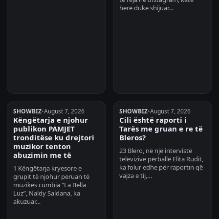
herë duke shijuar…
SHOWBIZ
•
August 7, 2026
SHOWBIZ
•
August 7, 2026
Këngëtarja e njohur
Cili është raporti i
publikon PAMJET
Tarës me gruan e re të
tronditëse ku drejtori
Bleros?
muzikor tenton
23 Blero, në një intervistë
abuzimin me të
televizive përballë Elita Rudit,
ka folur edhe për raportin që
1 Këngëtarja kryesore e
vajza e tij,…
grupit të njohur peruan të
muzikës cumbia “La Bella
Luz”, Naldy Saldana, ka
akuzuar…