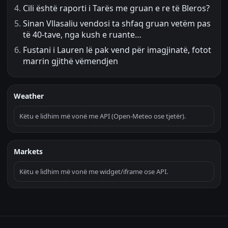
Cili është raporti i Tarës me gruan e re të Bleros?
Sinan Vllasaliu vendosi ta shfaq gruan vetëm pas
të 40-tave, nga kush e ruante…
Fustani i Lauren lë pak vend për imagjinatë, fotot
marrin gjithë vëmendjen
Weather
Këtu e lidhim më vonë me API (Open-Meteo ose tjetër).
Markets
Këtu e lidhim më vonë me widget/iframe ose API.