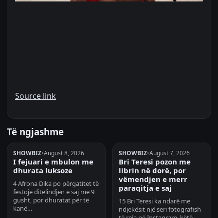
Source link
Të ngjashme
SHOWBIZ
•
August 8, 2026
SHOWBIZ
•
August 7, 2026
I fejuari e mbulon me
Bri Teresi pozon me
dhurata luksoze
librin në dorë, por
vëmendjen e merr
4 Afrona Dika po përgatitet të
paraqitja e saj
festojë ditëlindjen e saj më 9
gusht, por dhuratat për të
15 Bri Teresi ka ndarë me
kanë…
ndjekësit një seri fotografish
të reja në Instagram, këtë