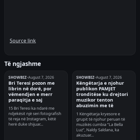
Source link
Të ngjashme
SHOWBIZ
•
August 7, 2026
SHOWBIZ
•
August 7, 2026
Bri Teresi pozon me
Këngëtarja e njohur
librin në dorë, por
publikon PAMJET
vëmendjen e merr
tronditëse ku drejtori
paraqitja e saj
muzikor tenton
abuzimin me të
15 Bri Teresi ka ndarë me
ndjekësit një seri fotografish
1 Këngëtarja kryesore e
të reja në Instagram, këtë
grupit të njohur peruan të
herë duke shijuar…
muzikës cumbia “La Bella
Luz”, Naldy Saldana, ka
akuzuar…