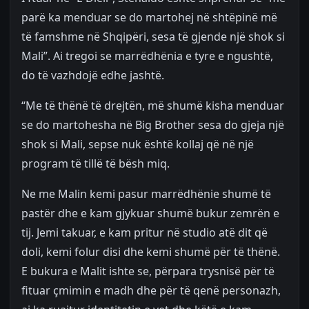
parë ka menduar se do martohej në shtëpinë më
të famshme në Shqipëri, sesa të gjende një shok si
Mali”. Ai tregoi se marrëdhënia e tyre e ngushtë,
do të vazhdojë edhe jashtë.
“Me të thënë të drejtën, më shumë kisha menduar
se do martohesha në Big Brother sesa do gjeja një
shok si Mali, sepse nuk është kollaj që në një
program të tillë të bësh miq.
Ne me Malin kemi pasur marrëdhënie shumë të
pastër dhe e kam gjykuar shumë bukur zemrën e
tij. Jemi takuar, e kam pritur në studio atë dit që
doli, kemi folur disi dhe kemi shumë për të thënë.
E bukura e Malit ishte se, përpara trysnisë për të
fituar çmimin e madh dhe për të qenë personazh,