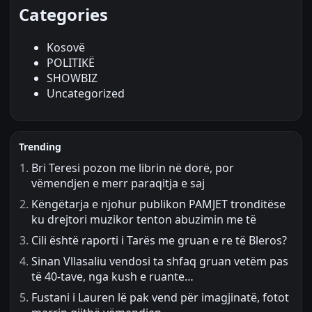
Categories
Kosovë
POLITIKË
SHOWBIZ
Uncategorized
Trending
Bri Teresi pozon me librin në dorë, por
vëmendjen e merr paraqitja e saj
Këngëtarja e njohur publikon PAMJET tronditëse
ku drejtori muzikor tenton abuzimin me të
Cili është raporti i Tarës me gruan e re të Bleros?
Sinan Vllasaliu vendosi ta shfaq gruan vetëm pas
të 40-tave, nga kush e ruante…
Fustani i Lauren lë pak vend për imagjinatë, fotot