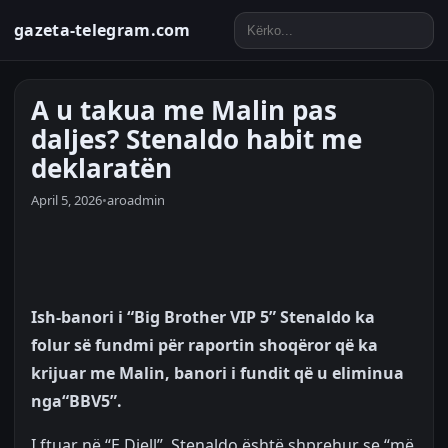
gazeta-telegram.com
A u takua me Malin pas
daljes? Stenaldo habit me
deklaratën
April 5, 2026
•
aroadmin
Ish-banori i “Big Brother VIP 5” Stenaldo ka
folur së fundmi për raportin shoqëror që ka
krijuar me Malin, banori i fundit që u eliminua
nga“BBV5”.
I ftuar në “E Diell”, Stenaldo është shprehur se “më