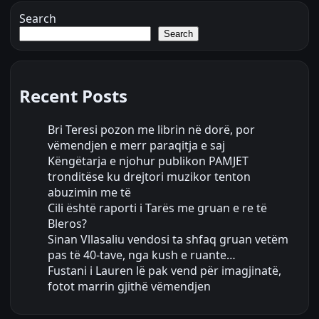
Search
Search
Recent Posts
Bri Teresi pozon me librin në dorë, por
vëmendjen e merr paraqitja e saj
Këngëtarja e njohur publikon PAMJET
tronditëse ku drejtori muzikor tenton
abuzimin me të
Cili është raporti i Tarës me gruan e re të
Bleros?
Sinan Vllasaliu vendosi ta shfaq gruan vetëm
pas të 40-tave, nga kush e ruante…
Fustani i Lauren lë pak vend për imagjinatë,
fotot marrin gjithë vëmendjen