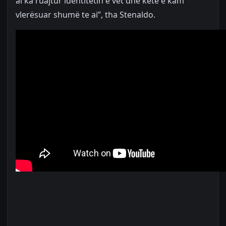
ai ka ruajtur identitetin e vet dhe këtë e kam
vlerësuar shumë te ai”, tha Stenaldo.