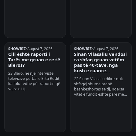
SHOWBIZ
•
August 7, 2026
SHOWBIZ
•
August 7, 2026
Cili është raporti i
Sinan Vllasaliu vendosi
Tarës me gruan e re të
ta shfaq gruan vetëm
Bleros?
pas të 40-tave, nga
kush e ruante…
23 Blero, në një intervistë
televizive përballë Elita Rudit,
22 Sinan Vllasaliu dikur nuk
ka folur edhe për raportin që
shfaqej shumë pranë
vajza e tij,…
bashkëshortes së tij, ndërsa
vitet e fundit është parë më…