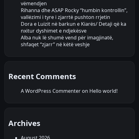
vëmendjen
Rihanna dhe ASAP Rocky “humbin kontrollin”,
vallëzimi i tyre i zjarrtë pushton rrjetin
Dora e Luizit në barkun e Kiarës/ Detaji që ka
nxitur dyshimet e ndjekësve
Alba nuk lë shumë vend për imagjinatë,
shfaqet “zjarr” në këtë veshje
Recent Comments
A WordPress Commenter
on
Hello world!
Archives
August 2026