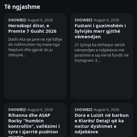
Të ngjashme
SHOWBIZ
•
August 6, 2026
SHOWBIZ
•
August 6, 2026
Horoskopi ditor, e
Fustani i guximshëm i
Premte 7 Gusht 2026
Sylvijës merr gjithë
vëmendjen
Dashi Ata qe janë ne një lidhje
do ndihmohen tej mase nga
21 Sylvija ka tërhequr sërish
Neptuni dhe gjerat do ju
vëmendjen e ndjekësve me
shkojnë…
postimin e saj më të fundit në
Instagram. E…
SHOWBIZ
•
August 6, 2026
SHOWBIZ
•
August 6, 2026
Rihanna dhe ASAP
Dora e Luizit në barkun
Rocky “humbin
e Kiarës/ Detaji që ka
kontrollin”, vallëzimi i
nxitur dyshimet e
tyre i zjarrtë pushton
ndjekësve
rrjetin