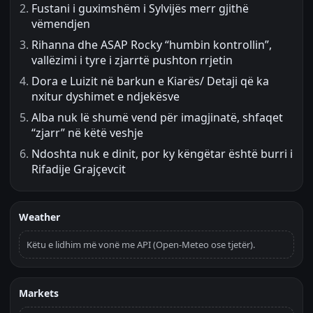
Fustani i guximshëm i Sylvijës merr gjithë
vëmendjen
Rihanna dhe ASAP Rocky “humbin kontrollin”,
vallëzimi i tyre i zjarrtë pushton rrjetin
Dora e Luizit në barkun e Kiarës/ Detaji që ka
nxitur dyshimet e ndjekësve
Alba nuk lë shumë vend për imagjinatë, shfaqet
“zjarr” në këtë veshje
Ndoshta nuk e dinit, por ky këngëtar është burri i
Rifadije Grajçevcit
Weather
Këtu e lidhim më vonë me API (Open-Meteo ose tjetër).
Markets