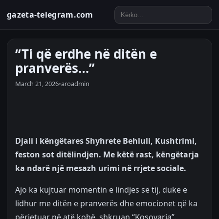
gazeta-telegram.com
“Ti që erdhe në ditën e
pranverës…”
March 21, 2026
•
aroadmin
Djali i këngëtares Shyhrete Behluli, Kushtrimi,
feston sot ditëlindjen. Me këtë rast, këngëtarja
ka ndarë një mesazh urimi në rrjete sociale.
Ajo ka kujtuar momentin e lindjes së tij, duke e
lidhur me ditën e pranverës dhe emocionet që ka
përjetuar në atë kohë, shkruan “Kosovarja”.