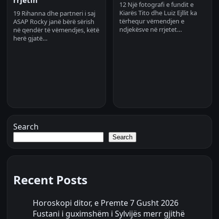
12 Një fotografi e fundit e
Kiarës Tito dhe Luiz Ejllit ka
19 Rihanna dhe partneri i saj
tërhequr vëmendjen e
ASAP Rocky janë bërë sërish
ndjekësve në rrjetet…
në qendër të vëmendjes, këtë
herë gjatë…
Search
Search
Recent Posts
Horoskopi ditor, e Premte 7 Gusht 2026
Fustani i guximshëm i Sylvijës merr gjithë