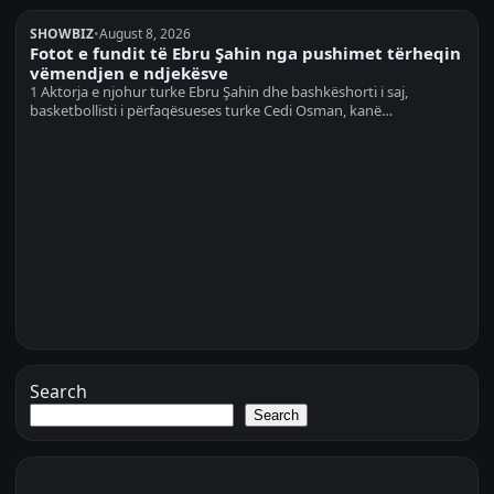
SHOWBIZ
•
August 8, 2026
Fotot e fundit të Ebru Şahin nga pushimet tërheqin
vëmendjen e ndjekësve
1 Aktorja e njohur turke Ebru Şahin dhe bashkëshorti i saj,
basketbollisti i përfaqësueses turke Cedi Osman, kanë…
Search
Search