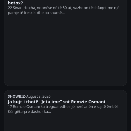
botox?
22 Sinan Hoxha, ndonëse në të 50-at, vazhdon të shfaqet me një
pamje të freskët dhe pa shumë…
SHOWBIZ
•
August 8, 2026
Ja kujt i thotë “Jeta ime” sot Remzie Osmani
17 Remzie Osmani ka treguar edhe një herë anën e saj të ëmbël .
Këngëtarja e dashur ka…