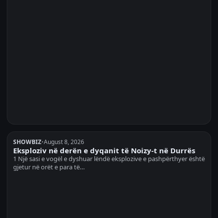
SHOWBIZ
•
August 8, 2026
Eksploziv në derën e dyqanit të Noizy-t në Durrës
1 Një sasi e vogël e dyshuar lëndë eksplozive e pashpërthyer është
gjetur në orët e para të…