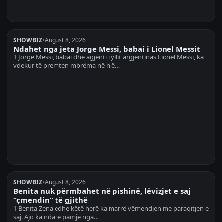
SHOWBIZ
•
August 8, 2026
Ndahet nga jeta Jorge Messi, babai i Lionel Messit
1 Jorge Messi, babai dhe agjenti i yllit argjentinas Lionel Messi, ka
vdekur të premten mbrëma në një…
SHOWBIZ
•
August 8, 2026
Benita nuk përmbahet në pishinë, lëvizjet e saj
“çmendin” të gjithë
1 Benita Zena edhe këtë herë ka marrë vëmendjen me paraqitjen e
saj. Ajo ka ndarë pamje nga…