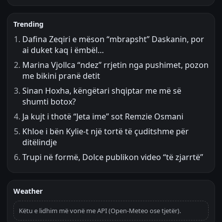
Trending
Dafina Zeqiri e mëson “mbrapsht” Daskanin, por
ai duket kaq i ëmbël…
Marina Vjollca “ndez” rrjetin nga pushimet, pozon
me bikini pranë detit
Sinan Hoxha, këngëtari shqiptar me më së
shumti botox?
Ja kujt i thotë “Jeta ime” sot Remzie Osmani
Khloe i bën Kylie-t një tortë të çuditshme për
ditëlindje
Trupi në formë, Dolce publikon video “të zjarrtë”
Weather
Këtu e lidhim më vonë me API (Open-Meteo ose tjetër).