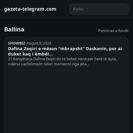
gazeta-telegram.com
Ballina
Postimet e fundit
SHOWBIZ
•
August 8, 2026
Dafina Zeqiri e mëson “mbrapsht” Daskanin, por ai
duket kaq i ëmbël…
21 Këngëtarja Dafina Zeqiri do të bëhet nënë për herë të dytë,
ndërsa vazhdimisht ndan momente nga jeta…