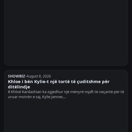
SHOWBIZ
•
August 8, 2026
Khloe i bën Kylie-t një tortë të çuditshme për
ditëlindje
8 Khloé Kardashian ka zgjedhur një mënyrë mjaft të veçantë për të
uruar motrën e saj, Kylie Jenner,…