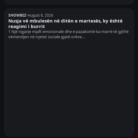
SHOWBIZ
•
August 8, 2026
Nusja vë mbulesën në ditën e martesës, ky është
reagimi i burrit
1 Një ngjarje mjaft emocionale dhe e pazakontë ka marrë të gjithë
vëmendjen në rrjetet sociale gjatë orëve…