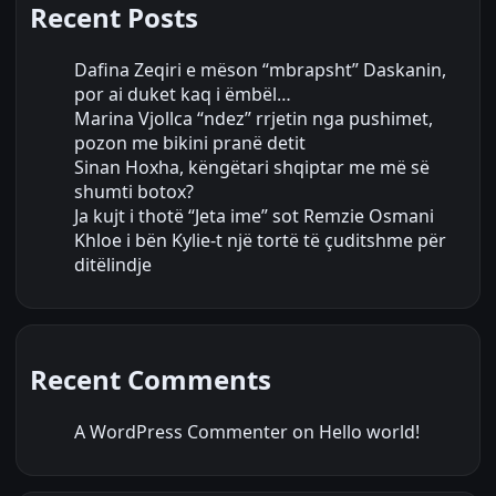
Recent Posts
Dafina Zeqiri e mëson “mbrapsht” Daskanin,
por ai duket kaq i ëmbël…
Marina Vjollca “ndez” rrjetin nga pushimet,
pozon me bikini pranë detit
Sinan Hoxha, këngëtari shqiptar me më së
shumti botox?
Ja kujt i thotë “Jeta ime” sot Remzie Osmani
Khloe i bën Kylie-t një tortë të çuditshme për
ditëlindje
Recent Comments
A WordPress Commenter
on
Hello world!