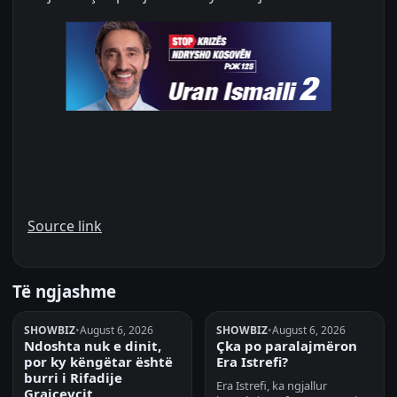
Source link
Të ngjashme
SHOWBIZ
•
August 6, 2026
SHOWBIZ
•
August 6, 2026
Ndoshta nuk e dinit,
Çka po paralajmëron
por ky këngëtar është
Era Istrefi?
burri i Rifadije
Era Istrefi, ka ngjallur
Grajçevcit