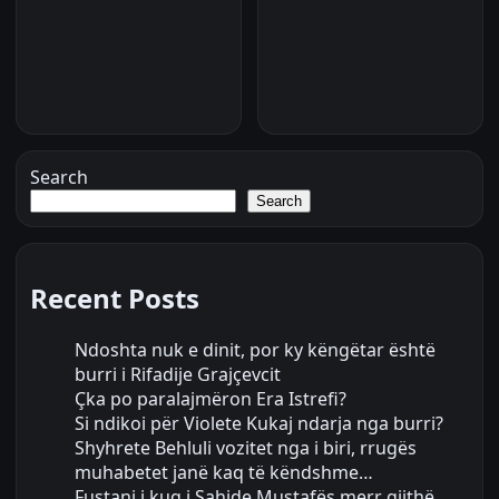
Search
Search
Recent Posts
Ndoshta nuk e dinit, por ky këngëtar është
burri i Rifadije Grajçevcit
Çka po paralajmëron Era Istrefi?
Si ndikoi për Violete Kukaj ndarja nga burri?
Shyhrete Behluli vozitet nga i biri, rrugës
muhabetet janë kaq të këndshme…
Fustani i kuq i Sahide Mustafës merr gjithë