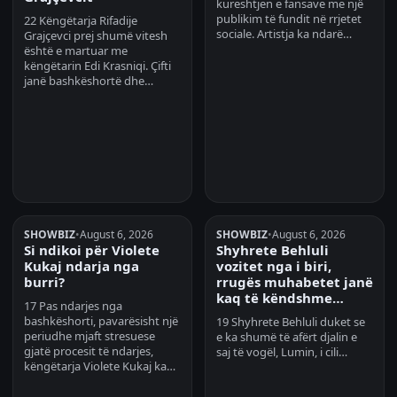
kureshtjen e fansave me një
publikim të fundit në rrjetet
22 Këngëtarja Rifadije
sociale. Artistja ka ndarë…
Grajçevci prej shumë vitesh
është e martuar me
këngëtarin Edi Krasniqi. Çifti
janë bashkëshortë dhe…
SHOWBIZ
•
August 6, 2026
SHOWBIZ
•
August 6, 2026
Si ndikoi për Violete
Shyhrete Behluli
Kukaj ndarja nga
vozitet nga i biri,
burri?
rrugës muhabetet janë
kaq të këndshme…
17 Pas ndarjes nga
bashkëshorti, pavarësisht një
19 Shyhrete Behluli duket se
periudhe mjaft stresuese
e ka shumë të afërt djalin e
gjatë procesit të ndarjes,
saj të vogël, Lumin, i cili…
këngëtarja Violete Kukaj ka…