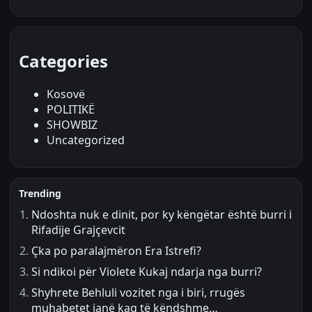
Categories
Kosovë
POLITIKË
SHOWBIZ
Uncategorized
Trending
Ndoshta nuk e dinit, por ky këngëtar është burri i
Rifadije Grajçevcit
Çka po paralajmëron Era Istrefi?
Si ndikoi për Violete Kukaj ndarja nga burri?
Shyhrete Behluli vozitet nga i biri, rrugës
muhabetet janë kaq të këndshme…