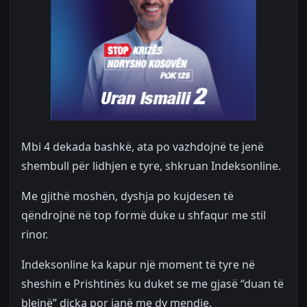
Mbi 4 dekada bashkë, ata po vazhdojnë te jenë
shembull për lidhjen e tyre, shkruan Indeksonline.
Me gjithë moshën, dyshja po kujdesen të
qëndrojnë në top formë duke u shfaqur me stil
rinor.
Indeksonline ka kapur një moment të tyre në
sheshin e Prishtinës ku duket se me gjasë “duan të
blejnë” diçka por janë me dy mendje.