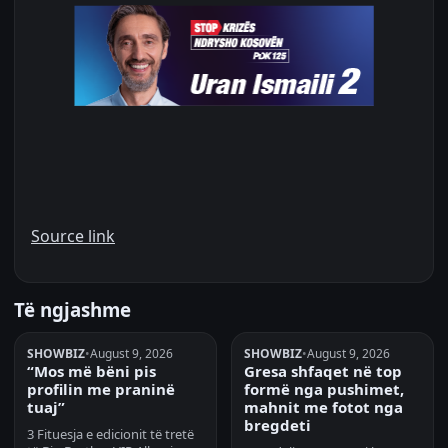
Source link
Të ngjashme
SHOWBIZ
•
August 9, 2026
SHOWBIZ
•
August 9, 2026
“Mos më bëni pis
Gresa shfaqet në top
profilin me praninë
formë nga pushimet,
tuaj”
mahnit me fotot nga
bregdeti
3 Fituesja e edicionit të tretë