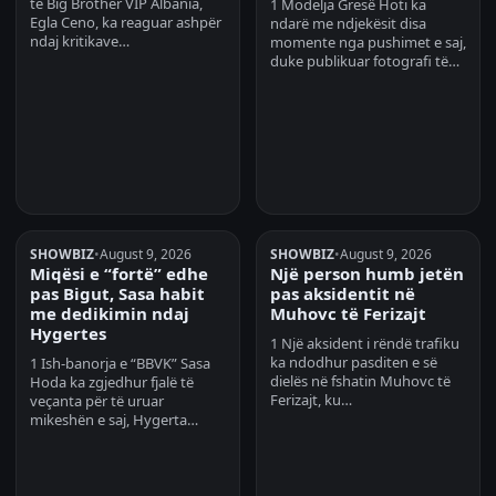
të Big Brother VIP Albania,
1 Modelja Gresë Hoti ka
Egla Ceno, ka reaguar ashpër
ndarë me ndjekësit disa
ndaj kritikave…
momente nga pushimet e saj,
duke publikuar fotografi të…
SHOWBIZ
•
August 9, 2026
SHOWBIZ
•
August 9, 2026
Miqësi e “fortë” edhe
Një person humb jetën
pas Bigut, Sasa habit
pas aksidentit në
me dedikimin ndaj
Muhovc të Ferizajt
Hygertes
1 Një aksident i rëndë trafiku
ka ndodhur pasditen e së
1 Ish-banorja e “BBVK” Sasa
dielës në fshatin Muhovc të
Hoda ka zgjedhur fjalë të
Ferizajt, ku…
veçanta për të uruar
mikeshën e saj, Hygerta…