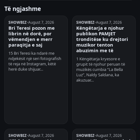
Të ngjashme
SHOWBIZ
•
August 7, 2026
SHOWBIZ
•
August 7, 2026
Bri Teresi pozon me
Këngëtarja e njohur
librin në dorë, por
publikon PAMJET
vëmendjen e merr
tronditëse ku drejtori
paraqitja e saj
muzikor tenton
abuzimin me të
15 Bri Teresi ka ndarë me
ndjekësit një seri fotografish
1 Këngëtarja kryesore e
të reja në Instagram, këtë
grupit të njohur peruan të
herë duke shijuar…
muzikës cumbia “La Bella
Luz”, Naldy Saldana, ka
akuzuar…
SHOWBIZ
•
August 7, 2026
SHOWBIZ
•
August 7, 2026