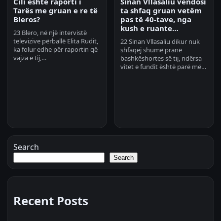
Cili është raporti i
Sinan Vllasaliu vendosi
Tarës me gruan e re të
ta shfaq gruan vetëm
Bleros?
pas të 40-tave, nga
kush e ruante…
23 Blero, në një intervistë
televizive përballë Elita Rudit,
22 Sinan Vllasaliu dikur nuk
ka folur edhe për raportin që
shfaqej shumë pranë
vajza e tij,…
bashkëshortes së tij, ndërsa
vitet e fundit është parë më…
Search
Search
Recent Posts