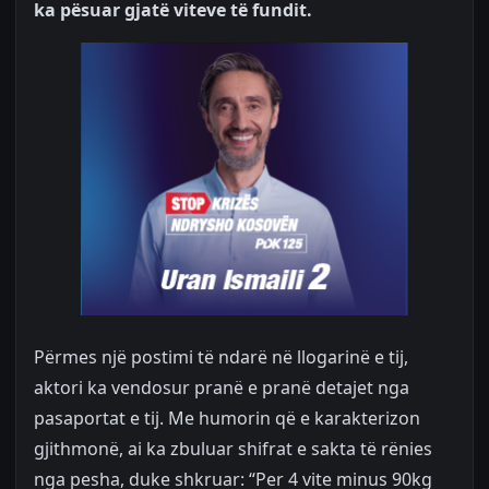
ka pësuar gjatë viteve të fundit.
Përmes një postimi të ndarë në llogarinë e tij,
aktori ka vendosur pranë e pranë detajet nga
pasaportat e tij. Me humorin që e karakterizon
gjithmonë, ai ka zbuluar shifrat e sakta të rënies
nga pesha, duke shkruar: “Per 4 vite minus 90kg