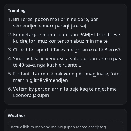
Trending
Bri Teresi pozon me librin në dorë, por
vëmendjen e merr paraqitja e saj
Këngëtarja e njohur publikon PAMJET tronditëse
ku drejtori muzikor tenton abuzimin me të
Cili është raporti i Tarës me gruan e re të Bleros?
Sinan Vllasaliu vendosi ta shfaq gruan vetëm pas
të 40-tave, nga kush e ruante…
Fustani i Lauren lë pak vend për imagjinatë, fotot
marrin gjithë vëmendjen
Vetëm ky person arrin ta bëjë kaq të ndjeshme
Leonora Jakupin
Weather
Këtu e lidhim më vonë me API (Open-Meteo ose tjetër).