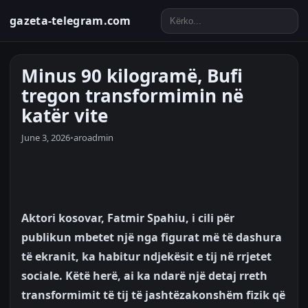
gazeta-telegram.com
Minus 90 kilogramë, Bufi
tregon transformimin në
katër vite
June 3, 2026
•
aroadmin
Aktori kosovar, Fatmir Spahiu, i cili për
publikun mbetet një nga figurat më të dashura
të ekranit, ka habitur ndjekësit e tij në rrjetet
sociale. Këtë herë, ai ka ndarë një detaj rreth
transformimit të tij të jashtëzakonshëm fizik që