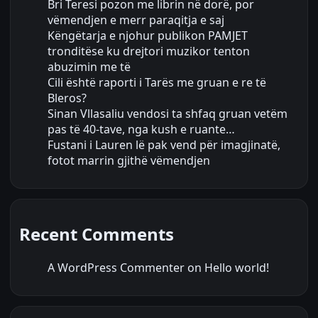
Bri Teresi pozon me librin në dorë, por
vëmendjen e merr paraqitja e saj
Këngëtarja e njohur publikon PAMJET
tronditëse ku drejtori muzikor tenton
abuzimin me të
Cili është raporti i Tarës me gruan e re të
Bleros?
Sinan Vllasaliu vendosi ta shfaq gruan vetëm
pas të 40-tave, nga kush e ruante…
Fustani i Lauren lë pak vend për imagjinatë,
fotot marrin gjithë vëmendjen
Recent Comments
A WordPress Commenter
on
Hello world!