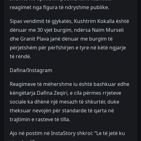
reagimet nga figura të ndryshme publike.
Sipas vendimit të gjykatës, Kushtrim Kokalla është
dënuar me 30 vjet burgim, ndërsa Naim Murseli
dhe Granit Plava janë dënuar me burgim të
përjetshëm për përfshirjen e tyre në këtë ngjarje
të rëndë.
Dafina/Instagram
Reagimeve të mëhershme iu është bashkuar edhe
këngëtarja Dafina Zeqiri, e cila përmes rrjeteve
sociale ka dhënë një mesazh të shkurtër, duke
theksuar nevojën për standarde të qarta në
trajtimin e rasteve të tilla.
Ajo në postim në InstaStory shkroi: “Le të jetë ku