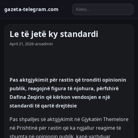
gazeta-telegram.com
Le të jetë ky standardi
April 21, 2026
•
aroadmin
Pas aktgjykimit për rastin që tronditi opinionin
publik, reagojnë figura të njohura, përfshirë
Dafina Zeqirin që kërkon vendosjen e një
standardi të qartë drejtësie
Pas shpalljes së aktgjykimit në Gjykatën Themelore
në Prishtinë për rastin që ka ngjallur reagime të
shumta në opinionin publik, kanë vazhduar