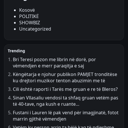
Kosovë
POLITIKË
SHOWBIZ
Uncategorized
Trending
Bri Teresi pozon me librin në dorë, por
vëmendjen e merr paraqitja e saj
Këngëtarja e njohur publikon PAMJET tronditëse
ku drejtori muzikor tenton abuzimin me të
Cili është raporti i Tarës me gruan e re të Bleros?
Sinan Vllasaliu vendosi ta shfaq gruan vetëm pas
të 40-tave, nga kush e ruante…
Fustani i Lauren lë pak vend për imagjinatë, fotot
marrin gjithë vëmendjen
Vetëm ky person arrin ta bëjë kaq të ndjeshme