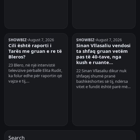
SHOWBIZ
•
August 7, 2026
SHOWBIZ
•
August 7, 2026
Cili është raporti i
Sinan Vllasaliu vendosi
Tarës me gruan e re të
ta shfaq gruan vetëm
Bleros?
pas të 40-tave, nga
kush e ruante…
23 Blero, në një intervistë
televizive përballë Elita Rudit,
22 Sinan Vllasaliu dikur nuk
ka folur edhe për raportin që
shfaqej shumë pranë
vajza e tij,…
bashkëshortes së tij, ndërsa
vitet e fundit është parë më…
Search