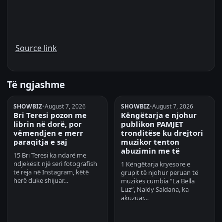
Source link
Të ngjashme
SHOWBIZ
•
August 7, 2026
SHOWBIZ
•
August 7, 2026
Bri Teresi pozon me
Këngëtarja e njohur
librin në dorë, por
publikon PAMJET
vëmendjen e merr
tronditëse ku drejtori
paraqitja e saj
muzikor tenton
abuzimin me të
15 Bri Teresi ka ndarë me
ndjekësit një seri fotografish
1 Këngëtarja kryesore e
të reja në Instagram, këtë
grupit të njohur peruan të
herë duke shijuar…
muzikës cumbia “La Bella
Luz”, Naldy Saldana, ka
akuzuar…