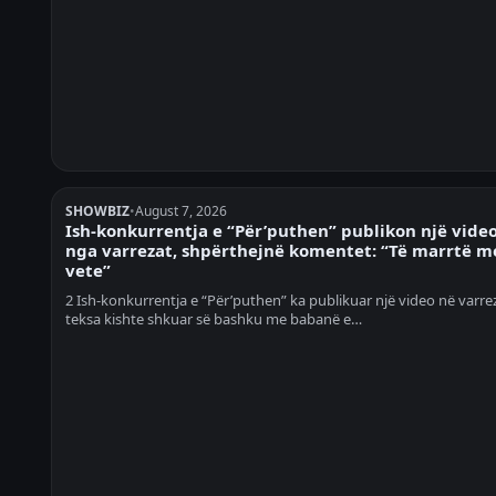
SHOWBIZ
•
August 7, 2026
Ish-konkurrentja e “Për’puthen” publikon një vide
nga varrezat, shpërthejnë komentet: “Të marrtë m
vete”
2 Ish-konkurrentja e “Për’puthen” ka publikuar një video në varre
teksa kishte shkuar së bashku me babanë e…