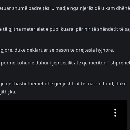
jetuar shumë padrejtësi… madje nga njerëz që u kam dhën
të gjitha materialet e publikuara, për hir të shëndetit të sa
igjore, duke deklaruar se beson te drejtësia hyjnore.
 por në kohën e duhur i jep secilit atë që meriton,” shprehe
rje që thashethemet dhe gënjeshtrat të marrin fund, duke
jithçka.