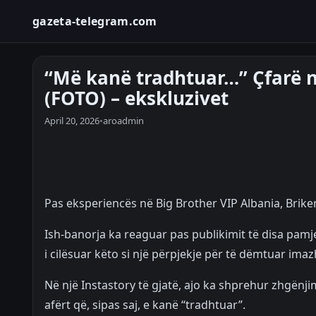
gazeta-telegram.com
“Më kanë tradhtuar…” Çfarë n
(FOTO) – ekskluzivet
April 20, 2026
•
aroadmin
Pas eksperiencës në Big Brother VIP Albania, Briken
Ish-banorja ka reaguar pas publikimit të disa pamje
i cilësuar këto si një përpjekje për të dëmtuar imazh
Në një Instastory të gjatë, ajo ka shprehur zhgënj
afërt që, sipas saj, e kanë “tradhtuar”.