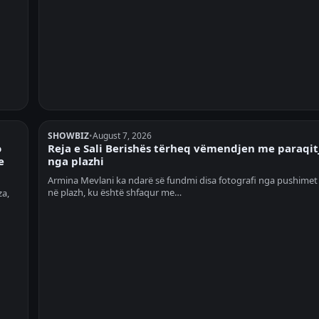
SHOWBIZ
•
August 7, 2026
o
Reja e Sali Berishës tërheq vëmendjen me paraqit
e
nga plazhi
Armina Mevlani ka ndarë së fundmi disa fotografi nga pushimet 
në plazh, ku është shfaqur me…
za,