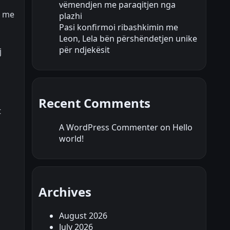
vëmendjen me paraqitjen nga
ë me
plazhi
Pasi konfirmoi ribashkimin me
Leon, Lela bën përshëndetjen unike
për ndjekësit
j
Recent Comments
t
A WordPress Commenter
on
Hello
world!
Archives
August 2026
July 2026