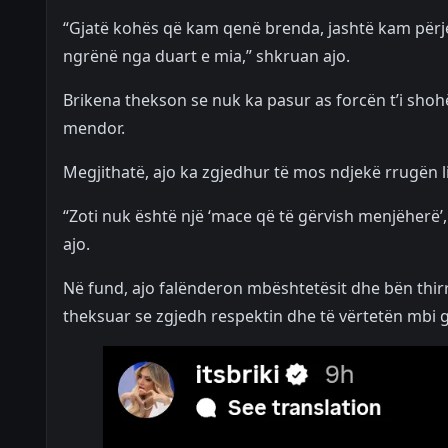
“Gjatë kohës që kam qenë brenda, jashtë kam për
ngrënë nga duart e mia,” shkruan ajo.
Brikena thekson se nuk ka pasur as forcën t’i shohë 
mendor.
Megjithatë, ajo ka zgjedhur të mos ndjekë rrugën l
“Zoti nuk është një ‘mace që të gërvish menjëherë’,
ajo.
Në fund, ajo falënderon mbështetësit dhe bën thir
theksuar se zgjedh respektin dhe të vërtetën mbi g