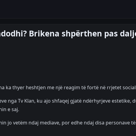
dodhi? Brikena shpërthen pas dalj
a ka thyer heshtjen me një reagim të fortë në rrjetet social
ve nga Tv Klan, ku ajo shfaqej gjatë ndërhyrjeve estetike, 
in e saj.
imin jo vetëm ndaj mediave, por edhe ndaj disa personave të