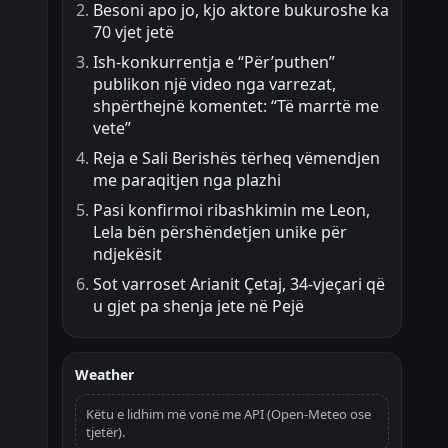
Besoni apo jo, kjo aktore bukuroshe ka
70 vjet jetë
Ish-konkurrentja e “Për’puthen”
publikon një video nga varrezat,
shpërthejnë komentet: “Të marrtë me
vete”
Reja e Sali Berishës tërheq vëmendjen
me paraqitjen nga plazhi
Pasi konfirmoi ribashkimin me Leon,
Lela bën përshëndetjen unike për
ndjekësit
Sot varroset Arianit Çetaj, 34-vjeçari që
u gjet pa shenja jete në Pejë
Weather
Këtu e lidhim më vonë me API (Open-Meteo ose
tjetër).