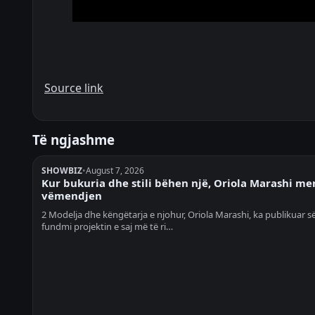
Source link
Të ngjashme
SHOWBIZ
•
August 7, 2026
Kur bukuria dhe stili bëhen një, Oriola Marashi me
vëmendjen
2 Modelja dhe këngëtarja e njohur, Oriola Marashi, ka publikuar s
fundmi projektin e saj më të ri…