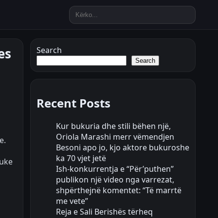
es
Search
Search
Recent Posts
Kur bukuria dhe stili bëhen një,
Oriola Marashi merr vëmendjen
e.
Besoni apo jo, kjo aktore bukuroshe
ka 70 vjet jetë
duke
Ish-konkurrentja e “Për’puthen”
publikon një video nga varrezat,
shpërthejnë komentet: “Të marrtë
me vete”
Reja e Sali Berishës tërheq