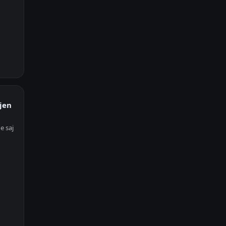
jen
e saj