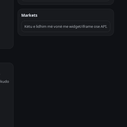
Markets
Këtu e lidhim më vonë me widget/iframe ose API.
ë
e kudo