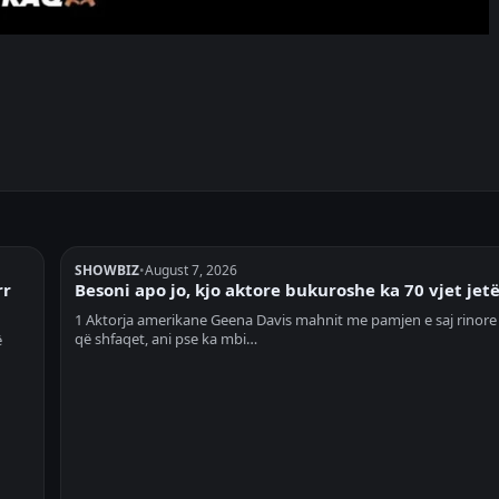
SHOWBIZ
•
August 7, 2026
rr
Besoni apo jo, kjo aktore bukuroshe ka 70 vjet jet
1 Aktorja amerikane Geena Davis mahnit me pamjen e saj rinor
që shfaqet, ani pse ka mbi…
ë