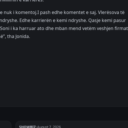
dhe nuk i komentoj.I pash edhe komentet e saj. Vlerësova të
m ndryshe. Edhe karrierën e kemi ndryshe. Qasje kemi pasur
Soni i ka harruar ato dhe mban mend vetëm veshjen firmat
”, tha Jonida.
SHOWBIZ
•
August 7, 2026