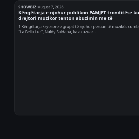
SHOWBIZ
•
August 7, 2026
Këngëtarja e njohur publikon PAMJET tronditëse k
drejtori muzikor tenton abuzimin me të
1 Këngëtarja kryesore e grupit të njohur peruan të muzikës cumb
“La Bella Luz”, Naldy Saldana, ka akuzuar…