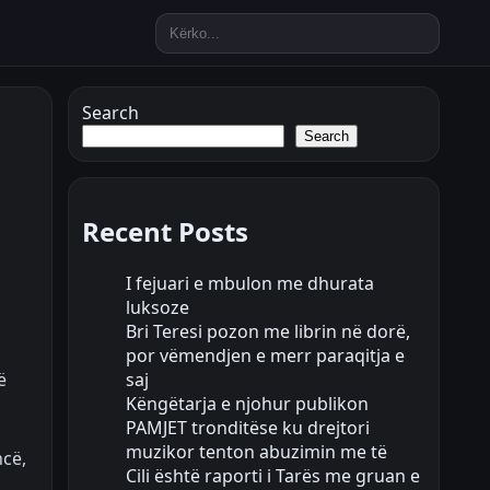
Search
Search
Recent Posts
I fejuari e mbulon me dhurata
luksoze
Bri Teresi pozon me librin në dorë,
por vëmendjen e merr paraqitja e
saj
ë
Këngëtarja e njohur publikon
PAMJET tronditëse ku drejtori
muzikor tenton abuzimin me të
ncë,
Cili është raporti i Tarës me gruan e