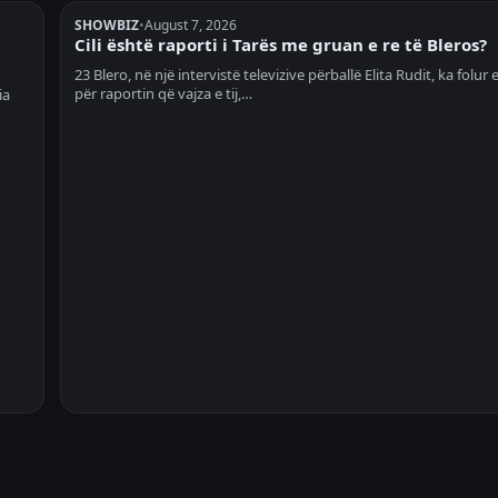
SHOWBIZ
•
August 7, 2026
u
Cili është raporti i Tarës me gruan e re të Bleros?
23 Blero, në një intervistë televizive përballë Elita Rudit, ka folur
për raportin që vajza e tij,…
ia