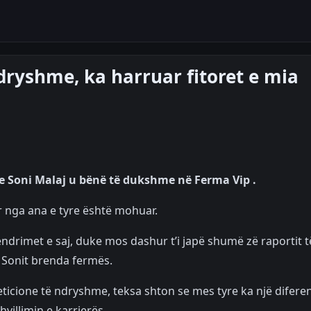
dryshme, ka harruar fitoret e mia
he Soni Malaj u bënë të dukshme në Ferma Vip .
or nga ana e tyre është mohuar.
ndrimet e saj, duke mos dashur t’i japë shumë zë raportit t
e Sonit brenda fermës.
eticione të ndryshme, teksa shton se mes tyre ka një difere
villimin e karrierës.