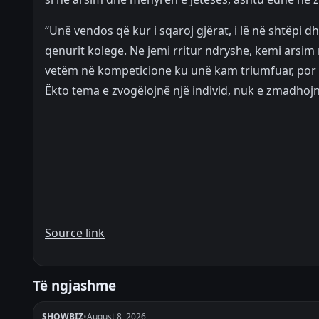
“Unë vendos që kur i sqaroj gjërat, i lë në shtëpi 
qenurit kolege. Ne jemi rritur ndryshe, kemi arsi
vetëm në kompeticione ku unë kam triumfuar, por 
Ëkto tema e zvogëlojnë një individ, nuk e zmadhojnë
Source link
Të ngjashme
SHOWBIZ
•
August 8, 2026