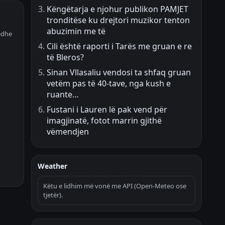
Këngëtarja e njohur publikon PAMJET
tronditëse ku drejtori muzikor tenton
abuzimin me të
 edhe
Cili është raporti i Tarës me gruan e re
të Bleros?
Sinan Vllasaliu vendosi ta shfaq gruan
vetëm pas të 40-tave, nga kush e
ruante…
Fustani i Lauren lë pak vend për
imagjinatë, fotot marrin gjithë
vëmendjen
Weather
Këtu e lidhim më vonë me API (Open-Meteo ose
tjetër).