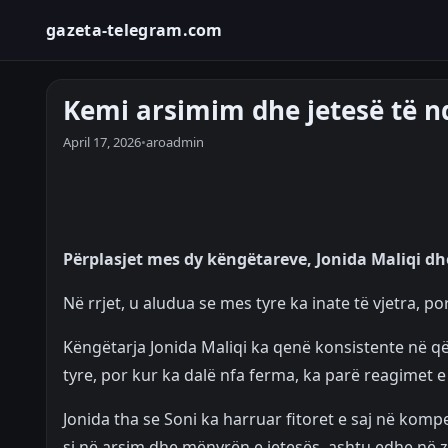
gazeta-telegram.com
Kemi arsimim dhe jetesë të n
April 17, 2026
•
aroadmin
Përplasjet mes dy këngëtareve, Jonida Maliqi d
Në rrjet, u aludua se mes tyre ka inate të vjetra, p
Këngëtarja Jonida Maliqi ka qenë konsistente në që
tyre, por kur ka dalë nfa ferma, ka parë reagimet 
Jonida tha se Soni ka harruar fitoret e saj në komp
si në arsim dhe mënyrën e jetesës, ashtu edhe në zh