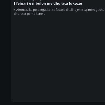
I fejuari e mbulon me dhurata luksoze
4 Afrona Dika po përgatitet të festojë ditëlindjen e saj më 9 gusht,
dhuratat për të kanë…