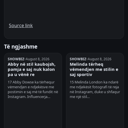
Source link
Të ngjashme
SHOWBIZ
•
August 8, 2026
SHOWBIZ
•
August 8, 2026
Abby në stil kaubojsh,
Melinda tërheq
pamja e saj nuk kalon
vëmendjen me stilin e
pa u vënë re
saj sportiv
17 Abby Dowse ka tërhequr
15 Melinda London ka ndarë
vëmendjen e ndjekësve me
me ndjekësit fotografi të reja
postimin e saj më të fundit në
në Instagram, duke u shfaqur
Instagram. Influencerja…
me një stil…