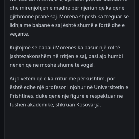
dhe mirënjohjen e madhe për njeriun që ka qenë
gjithmonë pranë saj. Morena shpesh ka treguar se
lidhja me babanë e saj është shumë e fortë dhe e
veçantë.
Kujtojmë se babai i Morenës ka pasur një rol të
jashtëzakonshëm në rritjen e saj, pasi ajo humbi
nënën që në moshë shumë të vogël.
Ai jo vetëm që e ka rritur me përkushtim, por
është edhe një profesor i njohur në Universitetin e
Prishtinës, duke qenë një figurë e respektuar në
fushën akademike, shkruan Kosovarja,