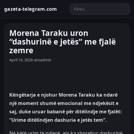
gazeta-telegram.com
Morena Taraku uron
“dashurinë e jetës” me fjalë
zemre
April 14, 2026
•
aroadmin
Këngëtarja e njohur Morena Taraku ka ndarë
një moment shumë emocional me ndjekësit e
saj, duke uruar babanë për ditëlindje me fjalët:
“Urime ditëlindjen dashuria e jetës tem”.
Në këtë urim të ndjerë, ajo ka shprehur dashurinë