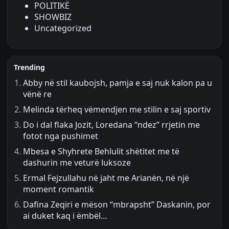
POLITIKË
SHOWBIZ
Uncategorized
Trending
Abby në stil kaubojsh, pamja e saj nuk kalon pa u
vënë re
Melinda tërheq vëmendjen me stilin e saj sportiv
Do i dal flaka Jozit, Loredana “ndez” rrjetin me
fotot nga pushimet
Mbesa e Shyhrete Behlulit shëtitet me të
dashurin me veturë luksoze
Ermal Fejzullahu në jaht me Arianën, në një
moment romantik
Dafina Zeqiri e mëson “mbrapsht” Daskanin, por
ai duket kaq i ëmbël…