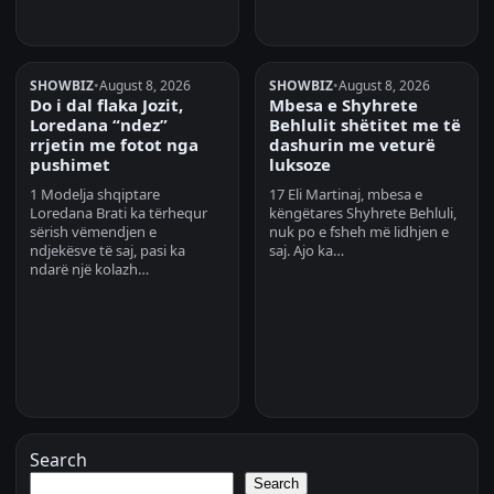
SHOWBIZ
•
August 8, 2026
SHOWBIZ
•
August 8, 2026
Do i dal flaka Jozit,
Mbesa e Shyhrete
Loredana “ndez”
Behlulit shëtitet me të
rrjetin me fotot nga
dashurin me veturë
pushimet
luksoze
1 Modelja shqiptare
17 Eli Martinaj, mbesa e
Loredana Brati ka tërhequr
këngëtares Shyhrete Behluli,
sërish vëmendjen e
nuk po e fsheh më lidhjen e
ndjekësve të saj, pasi ka
saj. Ajo ka…
ndarë një kolazh…
Search
Search