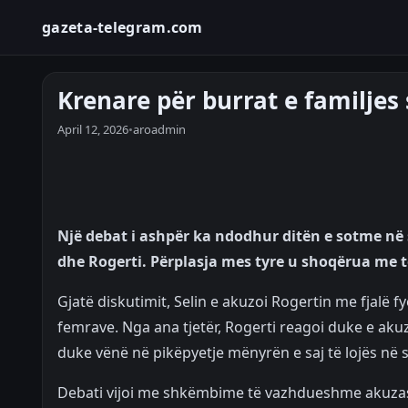
gazeta-telegram.com
Krenare për burrat e familjes
April 12, 2026
•
aroadmin
Një debat i ashpër ka ndodhur ditën e sotme në s
dhe Rogerti. Përplasja mes tyre u shoqërua me t
Gjatë diskutimit, Selin e akuzoi Rogertin me fjalë f
femrave. Nga ana tjetër, Rogerti reagoi duke e ak
duke vënë në pikëpyetje mënyrën e saj të lojës në s
Debati vijoi me shkëmbime të vazhdueshme akuzash