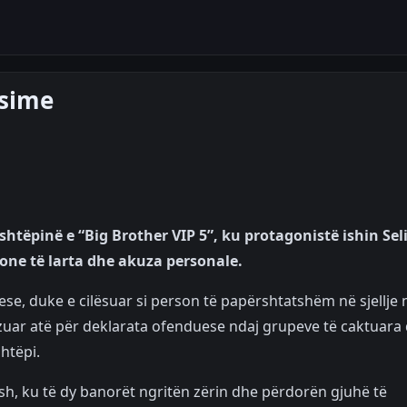
 sime
htëpinë e “Big Brother VIP 5”, ku protagonistë ishin Sel
one të larta dhe akuza personale.
yese, duke e cilësuar si person të papërshtatshëm në sjellje 
uzuar atë për deklarata ofenduese ndaj grupeve të caktuara
htëpi.
, ku të dy banorët ngritën zërin dhe përdorën gjuhë të