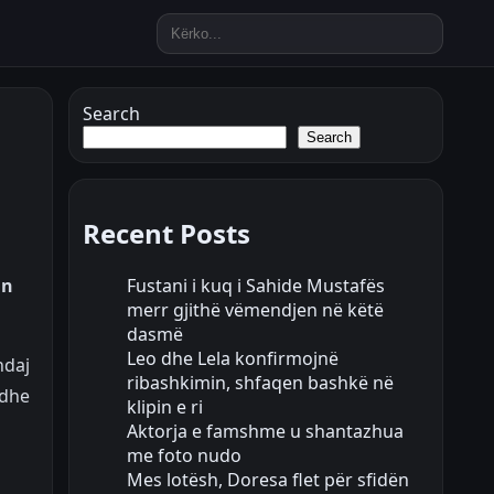
Search
Search
Recent Posts
Fustani i kuq i Sahide Mustafës
in
merr gjithë vëmendjen në këtë
dasmë
Leo dhe Lela konfirmojnë
ndaj
ribashkimin, shfaqen bashkë në
 dhe
klipin e ri
Aktorja e famshme u shantazhua
me foto nudo
Mes lotësh, Doresa flet për sfidën