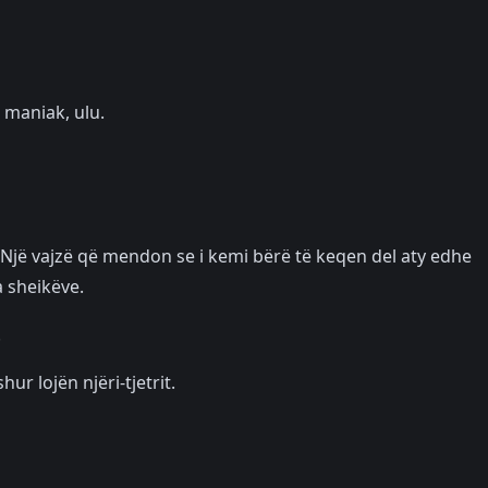
maniak, ulu.
 Një vajzë që mendon se i kemi bërë të keqen del aty edhe
a sheikëve.
.
hur lojën njëri-tjetrit.