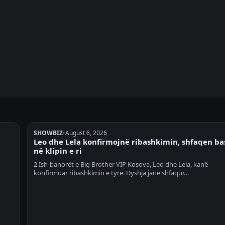
SHOWBIZ
•
August 6, 2026
Leo dhe Lela konfirmojnë ribashkimin, shfaqen b
në klipin e ri
2 Ish-banorët e Big Brother VIP Kosova, Leo dhe Lela, kanë
konfirmuar ribashkimin e tyre. Dyshja janë shfaqur…