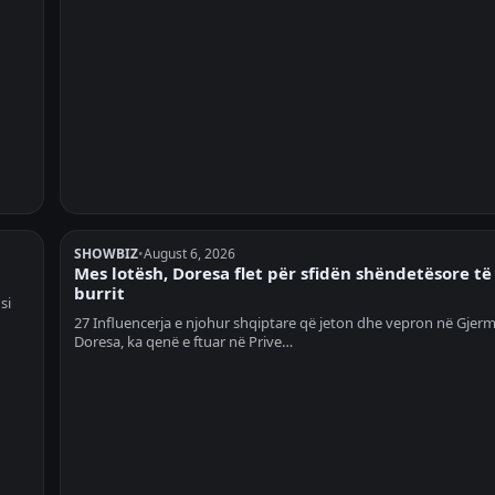
SHOWBIZ
•
August 6, 2026
Mes lotësh, Doresa flet për sfidën shëndetësore të
burrit
si
27 Influencerja e njohur shqiptare që jeton dhe vepron në Gjerm
Doresa, ka qenë e ftuar në Prive…