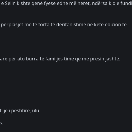
ja e Selin kishte qenë fyese edhe më herët, ndërsa kjo e fundi
 përplasjet më të forta të deritanishme në këtë edicion të
e për ato burra të familjes time që më presin jashtë.
 je i pështirë, ulu.
e.