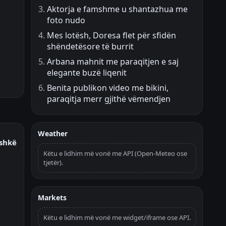
Aktorja e famshme u shantazhua me
foto nudo
Mes lotësh, Doresa flet për sfidën
shëndetësore të burrit
Arbana mahnit me paraqitjen e saj
elegante buzë liqenit
Benita publikon video me bikini,
paraqitja merr gjithë vëmendjen
Weather
ashkë
Këtu e lidhim më vonë me API (Open-Meteo ose
tjetër).
Markets
Këtu e lidhim më vonë me widget/iframe ose API.