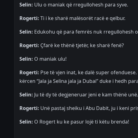
Selin:
Ulu o maniak që rregullohesh para syve.
Rogerti:
Ti i ke sharë malësorët racë e qelbur.
Selin:
Edukohu që para femrës nuk rregullohesh o 
Rogerti:
Çfarë ke thënë tjetër, ke sharë fenë?
Selin:
O maniak ulu!
Rogerti:
Pse të vjen inat, ke dalë super ofenduese.
kërcen “Jala ja Selina jala ja Dubai” duke i hedh par
Selin:
Ju të dy të degjeneruar jeni e kam thënë unë
Rogerti:
Unë pastaj sheiku i Abu Dabit, ju i keni pris
Selin:
O Rogert ku ke pasur lojë ti këtu brenda!