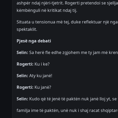
ashpër ndaj njëri-tjetrit. Rogerti pretendoi se sjell
këmbënguli në kritikat ndaj tij.
Situata u tensionua më tej, duke reflektuar një nga
spektaklit.
Pjesë nga debati
Selin:
Sa herë fle edhe zgjohem me ty jam më krenar
Rogerti:
Ku i ke?
Selin:
Aty ku janë!
Rogerti:
Ku janë?
Selin:
Kudo që të jenë të paktën nuk janë lloj yt, se ti
familja ime të paktën, unë nuk i shaj racat shqiptar