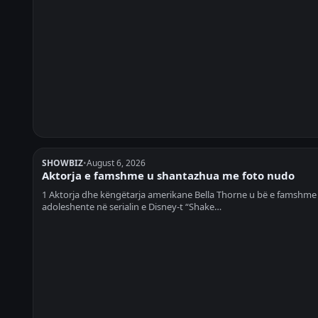
SHOWBIZ
•
August 6, 2026
Aktorja e famshme u shantazhua me foto nudo
1 Aktorja dhe këngëtarja amerikane Bella Thorne u bë e famshme 
adoleshente në serialin e Disney-t “Shake…