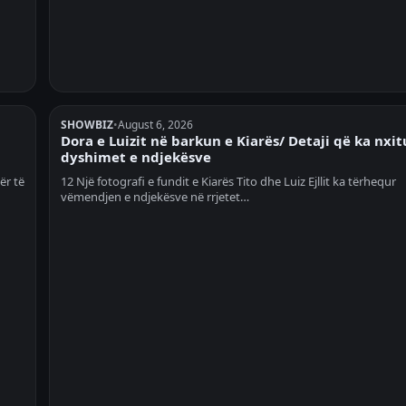
SHOWBIZ
•
August 6, 2026
Dora e Luizit në barkun e Kiarës/ Detaji që ka nxit
dyshimet e ndjekësve
ër të
12 Një fotografi e fundit e Kiarës Tito dhe Luiz Ejllit ka tërhequr
vëmendjen e ndjekësve në rrjetet…