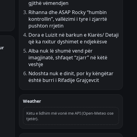
gjithë vëmendjen
Rihanna dhe ASAP Rocky “humbin
kontrollin”, vallëzimi i tyre i zjarrtë
pushton rrjetin
Dora e Luizit në barkun e Kiarës/ Detaji
që ka nxitur dyshimet e ndjekësve
ur
Alba nuk lë shumë vend për
imagjinatë, shfaqet “zjarr” në këtë
veshje
Ndoshta nuk e dinit, por ky këngëtar
është burri i Rifadije Grajçevcit
Weather
Këtu e lidhim më vonë me API (Open-Meteo ose
tjetër).