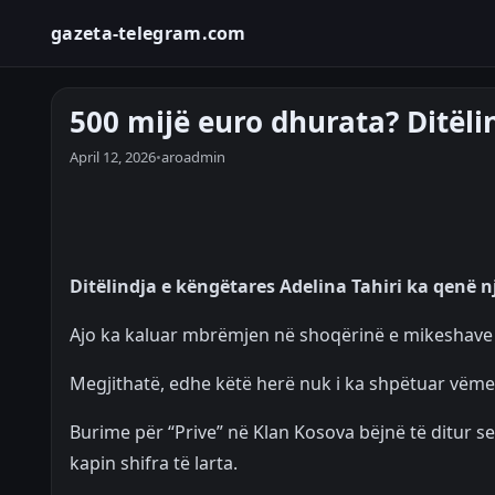
gazeta-telegram.com
500 mijë euro dhurata? Ditëlin
April 12, 2026
•
aroadmin
Ditëlindja e këngëtares Adelina Tahiri ka qenë n
Ajo ka kaluar mbrëmjen në shoqërinë e mikeshave d
Megjithatë, edhe këtë herë nuk i ka shpëtuar vëm
Burime për “Prive” në Klan Kosova bëjnë të ditur 
kapin shifra të larta.