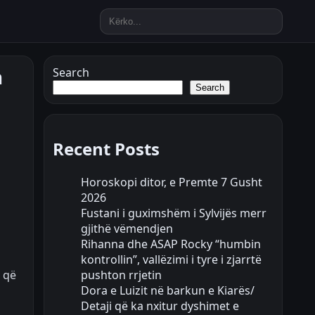
n
Search
Search
Recent Posts
Horoskopi ditor, e Premte 7 Gusht
2026
Fustani i guximshëm i Sylvijës merr
gjithë vëmendjen
Rihanna dhe ASAP Rocky “humbin
kontrollin”, vallëzimi i tyre i zjarrtë
pushton rrjetin
 që
Dora e Luizit në barkun e Kiarës/
Detaji që ka nxitur dyshimet e