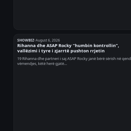
SHOWBIZ
•
August 6, 2026
Rihanna dhe ASAP Rocky “humbin kontrollin”,
vallëzimi i tyre i zjarrtë pushton rrjetin
19 Rihanna dhe partneri i saj ASAP Rocky janë bërë sërish në qend
vëmendjes, këtë herë gjatë…