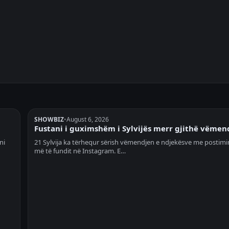
SHOWBIZ
•
August 6, 2026
Fustani i guximshëm i Sylvijës merr gjithë vëmen
ni
21 Sylvija ka tërhequr sërish vëmendjen e ndjekësve me postimin
më të fundit në Instagram. E…