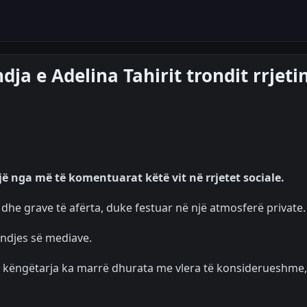
dja e Adelina Tahirit trondit rrjeti
jë nga më të komentuarat këtë vit në rrjetet sociale.
he grave të afërta, duke festuar në një atmosferë private.
endjes së mediave.
se këngëtarja ka marrë dhurata me vlera të konsiderueshme,