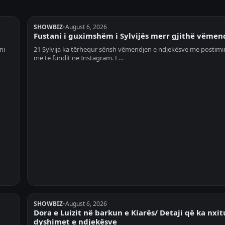
SHOWBIZ
•
August 6, 2026
Fustani i guximshëm i Sylvijës merr gjithë vëmen
ni
21 Sylvija ka tërhequr sërish vëmendjen e ndjekësve me postimin
më të fundit në Instagram. E…
SHOWBIZ
•
August 6, 2026
Dora e Luizit në barkun e Kiarës/ Detaji që ka nxit
dyshimet e ndjekësve