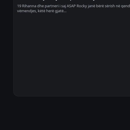
19 Rihanna dhe partneri i saj ASAP Rocky janë bërë sërish në qend
vëmendjes, këtë herë gjatë…