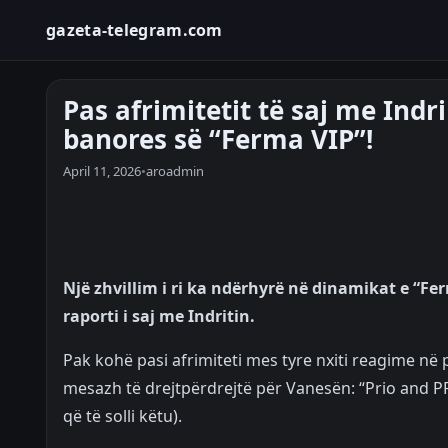
gazeta-telegram.com
Pas afrimitetit të saj me Indr
banores së “Ferma VIP”!
April 11, 2026
•
aroadmin
Një zhvillim i ri ka ndërhyrë në dinamikat e “
raporti i saj me Indritin.
Pak kohë pasi afrimiteti mes tyre nxiti reagime në
mesazh të drejtpërdrejtë për Vanesën: “Prio and PP
që të solli këtu).