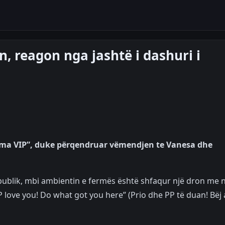
in, reagon nga jashtë i dashuri i
Ferma VIP”, duke përqendruar vëmendjen te Vanesa dhe
 publik, mbi ambientin e fermës është shfaqur një dron me n
 love you! Do what got you here” (Prio dhe PP të duan! Bëj 