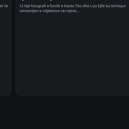
ër të
12 Një fotografi e fundit e Kiarës Tito dhe Luiz Ejllit ka tërhequr
vëmendjen e ndjekësve në rrjetet…