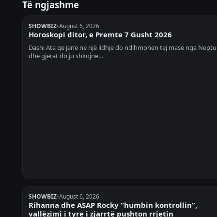
Të ngjashme
SHOWBIZ
•
August 6, 2026
Horoskopi ditor, e Premte 7 Gusht 2026
Dashi Ata qe janë ne një lidhje do ndihmohen tej mase nga Neptu
dhe gjerat do ju shkojnë…
SHOWBIZ
•
August 6, 2026
Rihanna dhe ASAP Rocky “humbin kontrollin”,
vallëzimi i tyre i zjarrtë pushton rrjetin