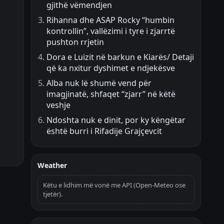
gjithë vëmendjen
Rihanna dhe ASAP Rocky “humbin
kontrollin”, vallëzimi i tyre i zjarrtë
pushton rrjetin
Dora e Luizit në barkun e Kiarës/ Detaji
që ka nxitur dyshimet e ndjekësve
Alba nuk lë shumë vend për
imagjinatë, shfaqet “zjarr” në këtë
veshje
Ndoshta nuk e dinit, por ky këngëtar
është burri i Rifadije Grajçevcit
Weather
Këtu e lidhim më vonë me API (Open-Meteo ose
tjetër).