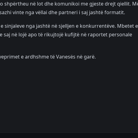
o shpërtheu në lot dhe komunikoi me gjeste drejt qiellit. M
zhi vinte nga vëllai dhe partneri i saj jashtë formatit.
e sinjaleve nga jashtë në sjelljen e konkurrentëve. Mbetet e
saj në lojë apo të rikujtojë kufijtë në raportet personale
në veprimet e ardhshme të Vanesës në garë.