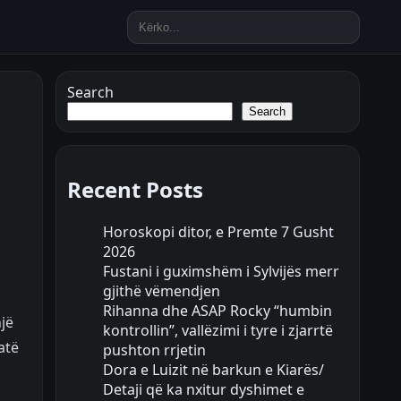
Search
Search
Recent Posts
Horoskopi ditor, e Premte 7 Gusht
2026
Fustani i guximshëm i Sylvijës merr
gjithë vëmendjen
Rihanna dhe ASAP Rocky “humbin
jë
kontrollin”, vallëzimi i tyre i zjarrtë
atë
pushton rrjetin
Dora e Luizit në barkun e Kiarës/
Detaji që ka nxitur dyshimet e