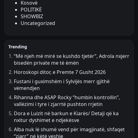
Kosovë
POLITIKË
SHOWBIZ
Uncategorized
Trending
“Më njeh më mirë se kushdo tjetër”, Adrola nxjerr
bisedën private me të ëmën
Horoskopi ditor, e Premte 7 Gusht 2026
Fustani i guximshëm i Sylvijës merr gjithë
vëmendjen
Rihanna dhe ASAP Rocky “humbin kontrollin”,
vallëzimi i tyre i zjarrtë pushton rrjetin
Dora e Luizit në barkun e Kiarës/ Detaji që ka
nxitur dyshimet e ndjekësve
Alba nuk lë shumë vend për imagjinatë, shfaqet
“zjarr” në këtë veshje