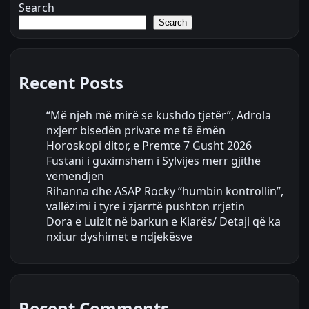
Search
Search
Recent Posts
“Më njeh më mirë se kushdo tjetër”, Adrola
nxjerr bisedën private me të ëmën
Horoskopi ditor, e Premte 7 Gusht 2026
Fustani i guximshëm i Sylvijës merr gjithë
vëmendjen
Rihanna dhe ASAP Rocky “humbin kontrollin”,
vallëzimi i tyre i zjarrtë pushton rrjetin
Dora e Luizit në barkun e Kiarës/ Detaji që ka
nxitur dyshimet e ndjekësve
Recent Comments