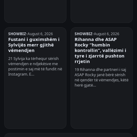
SHOWBIZ
•
August 6, 2026
SHOWBIZ
•
August 6, 2026
Fustani i guximshëm i
Rihanna dhe ASAP
Sylvijës merr gjithë
Rocky “humbin
vëmendjen
kontrollin”, vallëzimi i
tyre i zjarrtë pushton
21 Sylvija ka tërhequr sërish
rrjetin
vëmendjen e ndjekësve me
postimin e saj më të fundit në
19 Rihanna dhe partneri i saj
Instagram. E…
ASAP Rocky janë bërë sërish
në qendër të vëmendjes, këtë
herë gjatë…