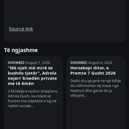
Source link
Të ngjashme
SHOWBIZ
•
August 7, 2026
SHOWBIZ
•
August 6, 2026
“Më njeh më mirë se
Horoskopi ditor, e
kushdo tjetër”, Adrola
Premte 7 Gusht 2026
nxjerr bisedën private
Dashi Ata qe janë ne një lidhje
me të ëmën
do ndihmohen tej mase nga
Neptuni dhe gjerat do ju
2 Modelja e njohur shqiptare,
shkojnë…
Adrola Dushi, ka ndarë së
fundmi me ndjekësit e saj në
rrjetet sociale…