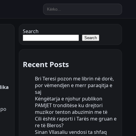
Search
Search
Recent Posts
Bri Teresi pozon me librin në dorë,
por vëmendjen e merr paraqitja e
lika
saj
Këngëtarja e njohur publikon
PAMJET tronditëse ku drejtori
apo
muzikor tenton abuzimin me të
Cili është raporti i Tarës me gruan e
re të Bleros?
Sinan Vllasaliu vendosi ta shfaq