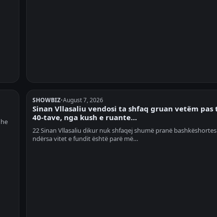
SHOWBIZ
•
August 7, 2026
Sinan Vllasaliu vendosi ta shfaq gruan vetëm pas 
40-tave, nga kush e ruante…
dhe
22 Sinan Vllasaliu dikur nuk shfaqej shumë pranë bashkëshortes s
ndërsa vitet e fundit është parë më…