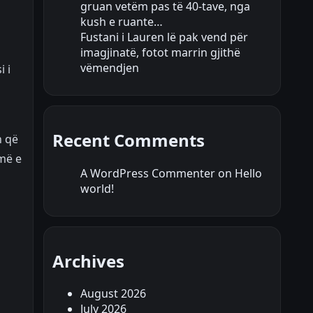
gruan vetëm pas të 40-tave, nga
kush e ruante…
Fustani i Lauren lë pak vend për
imagjinatë, fotot marrin gjithë
vëmendjen
i i
Recent Comments
n që
umë e
A WordPress Commenter
on
Hello
world!
Archives
August 2026
July 2026