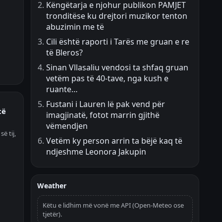
Këngëtarja e njohur publikon PAMJET
tronditëse ku drejtori muzikor tenton
abuzimin me të
Cili është raporti i Tarës me gruan e re
të Bleros?
Sinan Vllasaliu vendosi ta shfaq gruan
vetëm pas të 40-tave, nga kush e
ruante…
Fustani i Lauren lë pak vend për
të
imagjinatë, fotot marrin gjithë
vëmendjen
ë tij,
Vetëm ky person arrin ta bëjë kaq të
ndjeshme Leonora Jakupin
Weather
Këtu e lidhim më vonë me API (Open-Meteo ose
tjetër).