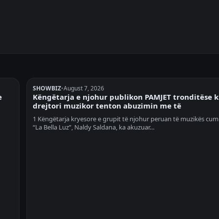
SHOWBIZ
•
August 7, 2026
e
Këngëtarja e njohur publikon PAMJET tronditëse 
drejtori muzikor tenton abuzimin me të
1 Këngëtarja kryesore e grupit të njohur peruan të muzikës cum
“La Bella Luz”, Naldy Saldana, ka akuzuar…