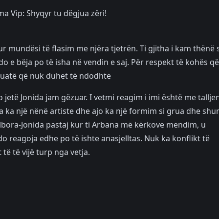
ma Vip: Shyqyr tu dëgjua zëri!
 mundësi të flasim me njëra tjetrën. Ti gjitha i kam thënë s
 e bëja po të isha në vendin e saj. Për respekt të kohës që
ituatë që nuk duhet të ndodhte
jetë Jonida jam gëzuar. I vetmi reagim i imi është me tallje
a ka një nënë artiste dhe ajo ka një formim si grua dhe sh
Malbora-Jonida pastaj kur ti Arbana më kërkove mendim, u
o reagoja edhe po të ishte anasjelltas. Nuk ka konflikt të
të të vijë turp nga vetja.