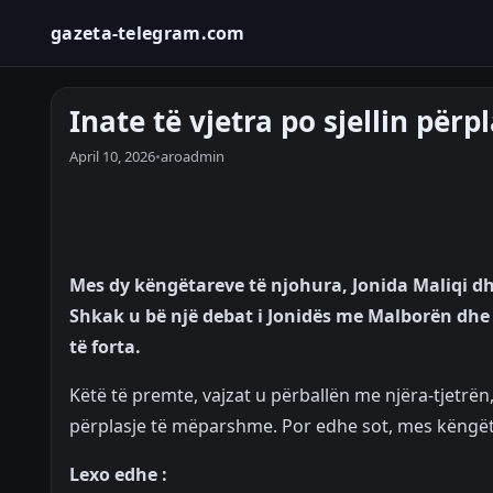
gazeta-telegram.com
Inate të vjetra po sjellin për
April 10, 2026
•
aroadmin
Mes dy këngëtareve të njohura, Jonida Maliqi dhe
Shkak u bë një debat i Jonidës me Malborën dhe 
të forta.
Këtë të premte, vajzat u përballën me njëra-tjetrë
përplasje të mëparshme. Por edhe sot, mes këngëta
Lexo edhe :