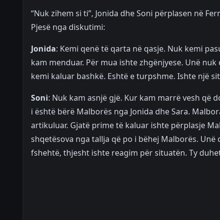
“Nuk zihem si ti”, Jonida dhe Soni përplasen në Fer
Pjesë nga diskutimi:
Jonida
: Kemi qenë të qarta në qasje. Nuk kemi pasur
kam menduar. Për mua ishte zhgënjyese. Unë nuk do
kemi kaluar bashkë. Eshtë e turpshme. Ishte një s
Soni
: Nuk kam asnjë gjë. Kur kam marrë vesh që do 
i është bërë Malborës nga Jonida dhe Sara. Malbor
artikuluar. Gjatë prime të kaluar ishte përplasje 
shqetësova nga tallja që po i bëhej Malborës. Unë d
fshehtë, thjesht ishte reagim për situatën. Ty duhet 