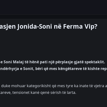
plasjen Jonida-Soni në Ferma Vip?
 Soni Malaj të hënë pati një përplasje gjatë spektaklit.
ndërhyrja e Sonit, bëri që mes këngëtareve të kishte rep
n, duke mohuar kategorikisht që mes tyre ka inate të vjetra 
reve, tensionet kanë qenë sërish të larta.