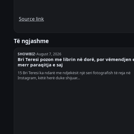
Source link
Të ngjashme
SHOWBIZ
•
August 7, 2026
Bri Teresi pozon me librin në dorë, por vëmendjen 
merr paraqitja e saj
15 Bri Teresi ka ndarë me ndjekësit një seri fotografish të reja në
Instagram, këtë herë duke shijuar…