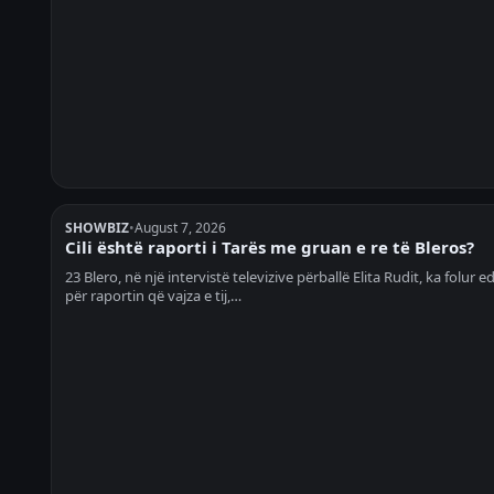
SHOWBIZ
•
August 7, 2026
Cili është raporti i Tarës me gruan e re të Bleros?
23 Blero, në një intervistë televizive përballë Elita Rudit, ka folur e
për raportin që vajza e tij,…