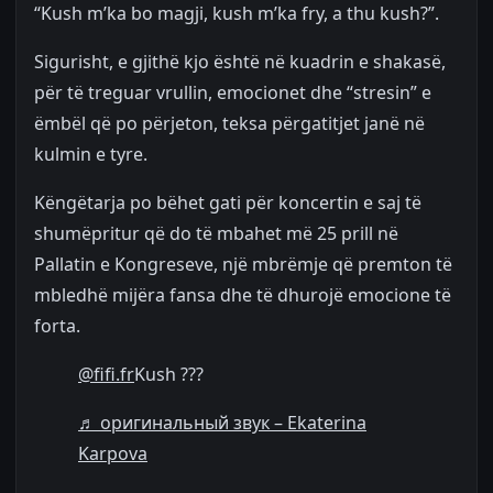
“Kush m’ka bo magji, kush m’ka fry, a thu kush?”.
Sigurisht, e gjithë kjo është në kuadrin e shakasë,
për të treguar vrullin, emocionet dhe “stresin” e
ëmbël që po përjeton, teksa përgatitjet janë në
kulmin e tyre.
Këngëtarja po bëhet gati për koncertin e saj të
shumëpritur që do të mbahet më 25 prill në
Pallatin e Kongreseve, një mbrëmje që premton të
mbledhë mijëra fansa dhe të dhurojë emocione të
forta.
@fifi.fr
Kush ???
♬ оригинальный звук – Ekaterina
Karpova