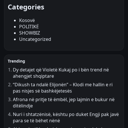
Categories
Kosovë
POLITIKË
SHOWBIZ
Uncategorized
Trending
Dy detajet që Violetë Kukaj po i bën trend në
ahengjet shqiptare
“Dikush ta ndalë Elijonën” – Klodi me hallin e ri
pas nisjes së bashkëjetesës
Afrona në pritje të ëmbël, jep lajmin e bukur në
ditëlindje
Nuri i shtatzënisë, kështu po duket Engji pak javë
para se të bëhet nënë