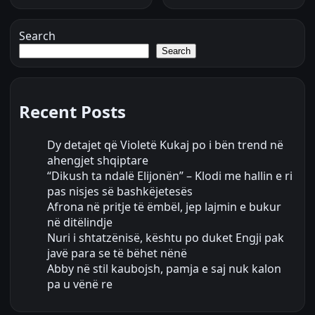
Search
Search
Recent Posts
Dy detajet që Violetë Kukaj po i bën trend në
ahengjet shqiptare
“Dikush ta ndalë Elijonën” – Klodi me hallin e ri
pas nisjes së bashkëjetesës
Afrona në pritje të ëmbël, jep lajmin e bukur
në ditëlindje
Nuri i shtatzënisë, kështu po duket Engji pak
javë para se të bëhet nënë
Abby në stil kaubojsh, pamja e saj nuk kalon
pa u vënë re