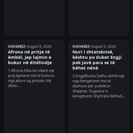
SHOWBIZ
•
August 9, 2026
SHOWBIZ
•
August 9, 2026
Afrona në pritje të
Nuri i shtatzënisë,
ëmbël, jep lajmin e
kështu po duket Engji
bukur në ditëlindje
pak javë para se të
bëhet nënë
1 Afrona Dika ka ndarë një
prej lajmeve më të bukura
2 Engjellusha Salihu është një
nga jeta e saj private. Në
nga këngëtaret me të
ditën…
dashura për publikun
shqiptar. ‘Sugarica’ e
këngëtares Shyhrete Behluli…