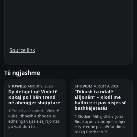
Source link
Të ngjashme
SHOWBIZ
•
August 9, 2026
SHOWBIZ
•
August 9, 2026
Dy detajet që Violetë
“Dikush ta ndalë
Kukaj po i bën trend
Elijonën” – Klodi me
në ahengjet shqiptare
hallin e ri pas nisjes së
bashkëjetesës
1 Prej disa sezonesh, Violetë
Kukaj, shpesh e shoqëruar
1 Klodian Mihaj dhe Elijona
edhe nga vajza e saj Njomza,
Binakaj po vazhdojnë lidhjen
po vazhdon të…
e tyre edhe pas përfundimit
të Big Brother VIP…