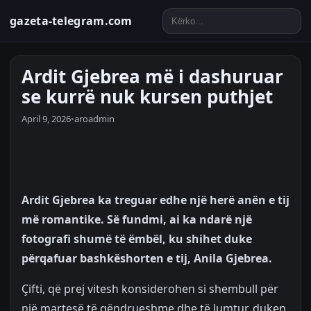
gazeta-telegram.com
Ardit Gjebrea më i dashuruar
se kurrë nuk kursen puthjet
April 9, 2026
•
aroadmin
Ardit Gjebrea ka treguar edhe një herë anën e tij
më romantike. Së fundmi, ai ka ndarë një
fotografi shumë të ëmbël, ku shihet duke
përqafuar bashkëshorten e tij, Anila Gjebrea.
Çifti, që prej vitesh konsiderohen si shembull për
një martesë të qëndrueshme dhe të lumtur, duken