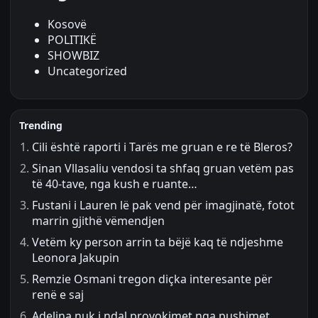
Kosovë
POLITIKË
SHOWBIZ
Uncategorized
Trending
Cili është raporti i Tarës me gruan e re të Bleros?
Sinan Vllasaliu vendosi ta shfaq gruan vetëm pas
të 40-tave, nga kush e ruante…
Fustani i Lauren lë pak vend për imagjinatë, fotot
marrin gjithë vëmendjen
Vetëm ky person arrin ta bëjë kaq të ndjeshme
Leonora Jakupin
Remzie Osmani tregon diçka interesante për
renë e saj
Adelina nuk i ndal provokimet nga pushimet,