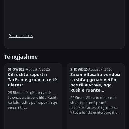
Source link
Të ngjashme
SHOWBIZ
•
August 7, 2026
SHOWBIZ
•
August 7, 2026
Cili është raporti i
Sinan Vllasaliu vendosi
Tarës me gruan e re të
ta shfaq gruan vetëm
Bleros?
pas të 40-tave, nga
kush e ruante…
23 Blero, në një intervistë
televizive përballë Elita Rudit,
22 Sinan Vllasaliu dikur nuk
ka folur edhe për raportin që
shfaqej shumë pranë
vajza e tij,…
bashkëshortes së tij, ndërsa
vitet e fundit është parë më…