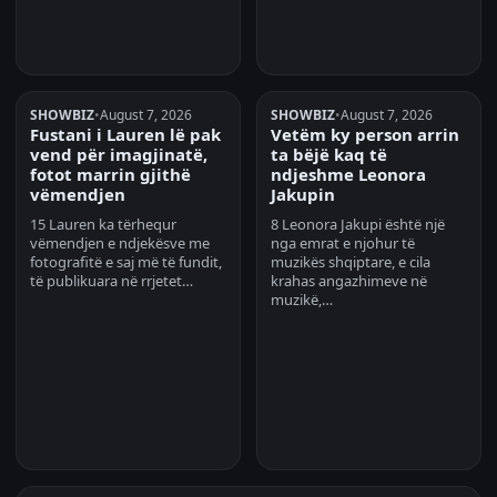
SHOWBIZ
•
August 7, 2026
SHOWBIZ
•
August 7, 2026
Fustani i Lauren lë pak
Vetëm ky person arrin
vend për imagjinatë,
ta bëjë kaq të
fotot marrin gjithë
ndjeshme Leonora
vëmendjen
Jakupin
15 Lauren ka tërhequr
8 Leonora Jakupi është një
vëmendjen e ndjekësve me
nga emrat e njohur të
fotografitë e saj më të fundit,
muzikës shqiptare, e cila
të publikuara në rrjetet…
krahas angazhimeve në
muzikë,…