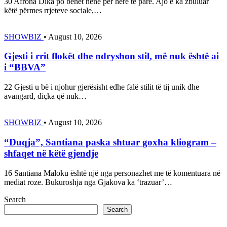
30 Afrona Dika po bëhet nënë për herë të parë. Ajo e ka zbuluar
këtë përmes rrjeteve sociale,…
SHOWBIZ
•
August 10, 2026
Gjesti i rrit flokët dhe ndryshon stil, më nuk është ai
i “BBVA”
22 Gjesti u bë i njohur gjerësisht edhe falë stilit të tij unik dhe
avangard, diçka që nuk…
SHOWBIZ
•
August 10, 2026
“Duqja”, Santiana paska shtuar goxha kliogram –
shfaqet në këtë gjendje
16 Santiana Maloku është një nga personazhet me të komentuara në
mediat roze. Bukuroshja nga Gjakova ka ‘trazuar’…
Search
Search