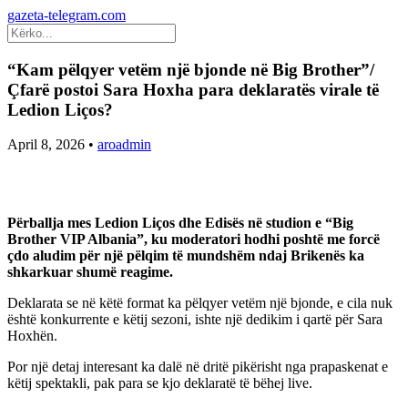
gazeta-telegram.com
“Kam pëlqyer vetëm një bjonde në Big Brother”/
Çfarë postoi Sara Hoxha para deklaratës virale të
Ledion Liços?
April 8, 2026
•
aroadmin
Përballja mes Ledion Liços dhe Edisës në studion e “Big
Brother VIP Albania”, ku moderatori hodhi poshtë me forcë
çdo aludim për një pëlqim të mundshëm ndaj Brikenës ka
shkarkuar shumë reagime.
Deklarata se në këtë format ka pëlqyer vetëm një bjonde, e cila nuk
është konkurrente e këtij sezoni, ishte një dedikim i qartë për Sara
Hoxhën.
Por një detaj interesant ka dalë në dritë pikërisht nga prapaskenat e
këtij spektakli, pak para se kjo deklaratë të bëhej live.