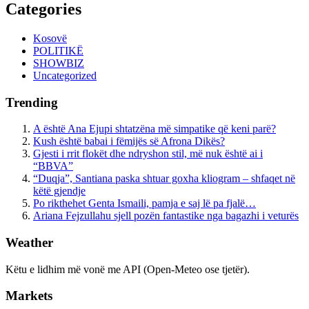
Categories
Kosovë
POLITIKË
SHOWBIZ
Uncategorized
Trending
A është Ana Ejupi shtatzëna më simpatike që keni parë?
Kush është babai i fëmijës së Afrona Dikës?
Gjesti i rrit flokët dhe ndryshon stil, më nuk është ai i
“BBVA”
“Duqja”, Santiana paska shtuar goxha kliogram – shfaqet në
këtë gjendje
Po rikthehet Genta Ismaili, pamja e saj lë pa fjalë…
Ariana Fejzullahu sjell pozën fantastike nga bagazhi i veturës
Weather
Këtu e lidhim më vonë me API (Open-Meteo ose tjetër).
Markets