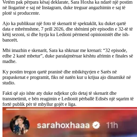
Vetëm pak përpara kësaj deklarate, Sara Hoxha ka ndarë një postim
në llogarinë e saj në Instagram, duke treguar angazhimin e saj të
plotë si producente.
Ajo ka publikuar një foto të skenarit të spektaklit, ku duket qartë
data e mbrëmshme, 7 prill 2026, dhe shënimi për episodin e 32-të të
këtij sezoni, si dhe hyrja ku Ledioni përmend opinionistët dhe ish-
banorët.
Mbi imazhin e skenarit, Sara ka shkruar me krenari: “32 episode,
edhe 2 kanë mbetur”, duke paralajmëruar kështu afrimin e finales së
madhe.
Ky postim tregon qartë praninë dhe mbikëqyrjen e Sarës në
prapaskenat e programit, fiks në natën kur u krijua ajo dinamikë në
studio.
Fakti që ajo ishte aty duke ndjekur çdo detaj të skenarit dhe
transmetimit, e bën reagimin e Ledionit përballë Edisës një sqarim të
fortë publik për të mbyllur gojët e liga.