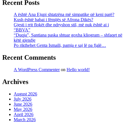
Recent Posts
A është Ana Ejupi shtatzëna më simpatike që keni parë?
Kush është babai i fëmijës së Afrona Dikës?
Gjesti i rrit flokët dhe ndryshon stil, më nuk është ai i
“BBVA”
“Duqja”, Santiana paska shtuar goxha kliogram – shfaqet në
këtë gjendje
Po rikthehet Genta Ismaili, pamja e saj lë pa fjalë…
Recent Comments
A WordPress Commenter
on
Hello world!
Archives
August 2026
July 2026
June 2026
May 2026
April 2026
March 2026