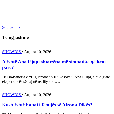
Source link
Të ngjashme
SHOWBIZ
•
August 10, 2026
A është Ana Ejupi shtatzëna më simpatike që keni
parë?
18 Ish-banorja e “Big Brother VIP Kosova”, Ana Ejupi, e cila gjatë
eksperiencës së saj në reality show…
SHOWBIZ
•
August 10, 2026
Kush është babai i fëmijës së Afrona Dikës?