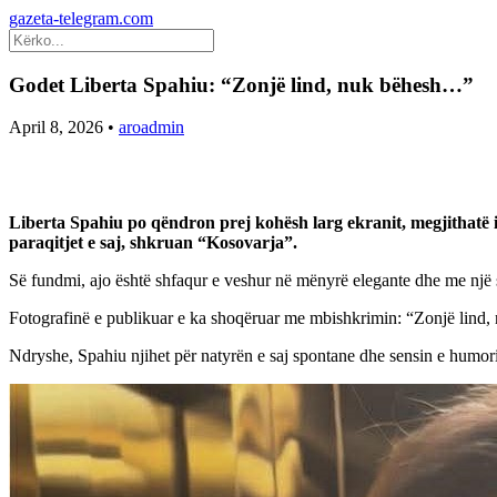
gazeta-telegram.com
Godet Liberta Spahiu: “Zonjë lind, nuk bëhesh…”
April 8, 2026
•
aroadmin
Liberta Spahiu po qëndron prej kohësh larg ekranit, megjithatë in
paraqitjet e saj, shkruan “Kosovarja”.
Së fundmi, ajo është shfaqur e veshur në mënyrë elegante dhe me një s
Fotografinë e publikuar e ka shoqëruar me mbishkrimin: “Zonjë lind
Ndryshe, Spahiu njihet për natyrën e saj spontane dhe sensin e humori