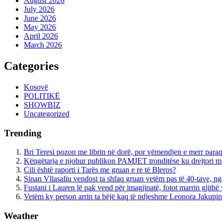
August 2026
July 2026
June 2026
May 2026
April 2026
March 2026
Categories
Kosovë
POLITIKË
SHOWBIZ
Uncategorized
Trending
Bri Teresi pozon me librin në dorë, por vëmendjen e merr paraqi
Këngëtarja e njohur publikon PAMJET tronditëse ku drejtori m
Cili është raporti i Tarës me gruan e re të Bleros?
Sinan Vllasaliu vendosi ta shfaq gruan vetëm pas të 40-tave, 
Fustani i Lauren lë pak vend për imagjinatë, fotot marrin gjith
Vetëm ky person arrin ta bëjë kaq të ndjeshme Leonora Jakupin
Weather