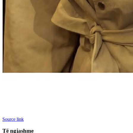
Source link
Të ngjashme