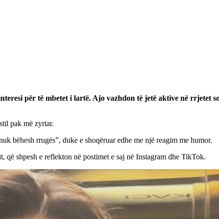
teresi për të mbetet i lartë. Ajo vazhdon të jetë aktive në rrjete
til pak më zyrtar.
, nuk bëhesh rrugës”, duke e shoqëruar edhe me një reagim me humor.
t, që shpesh e reflekton në postimet e saj në Instagram dhe TikTok.