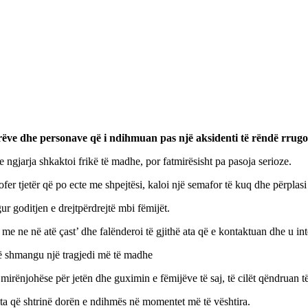
rëve dhe personave që i ndihmuan pas një aksidenti të rëndë rrugo
e ngjarja shkaktoi frikë të madhe, por fatmirësisht pa pasoja serioze.
hofer tjetër që po ecte me shpejtësi, kaloi një semafor të kuq dhe përplas
r goditjen e drejtpërdrejtë mbi fëmijët.
e ne në atë çast’ dhe falënderoi të gjithë ata që e kontaktuan dhe u int
jtë shmangu një tragjedi më të madhe
irënjohëse për jetën dhe guximin e fëmijëve të saj, të cilët qëndruan të
ata që shtrinë dorën e ndihmës në momentet më të vështira.