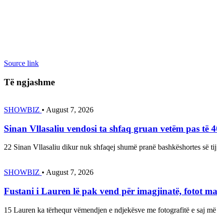
Source link
Të ngjashme
SHOWBIZ
•
August 7, 2026
Sinan Vllasaliu vendosi ta shfaq gruan vetëm pas të 
22 Sinan Vllasaliu dikur nuk shfaqej shumë pranë bashkëshortes së tij
SHOWBIZ
•
August 7, 2026
Fustani i Lauren lë pak vend për imagjinatë, fotot m
15 Lauren ka tërhequr vëmendjen e ndjekësve me fotografitë e saj më t