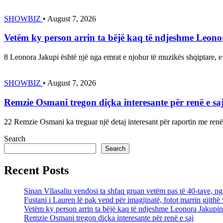
SHOWBIZ
•
August 7, 2026
Vetëm ky person arrin ta bëjë kaq të ndjeshme Leon
8 Leonora Jakupi është një nga emrat e njohur të muzikës shqiptare,
SHOWBIZ
•
August 7, 2026
Remzie Osmani tregon diçka interesante për renë e sa
22 Remzie Osmani ka treguar një detaj interesant për raportin me ren
Search
Search
Recent Posts
Sinan Vllasaliu vendosi ta shfaq gruan vetëm pas të 40-tave, 
Fustani i Lauren lë pak vend për imagjinatë, fotot marrin gjith
Vetëm ky person arrin ta bëjë kaq të ndjeshme Leonora Jakupin
Remzie Osmani tregon diçka interesante për renë e saj