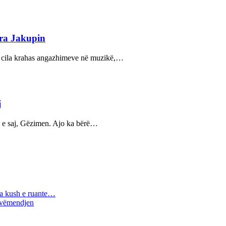
ora Jakupin
 e cila krahas angazhimeve në muzikë,…
j
ë e saj, Gëzimen. Ajo ka bërë…
nga kush e ruante…
ë vëmendjen