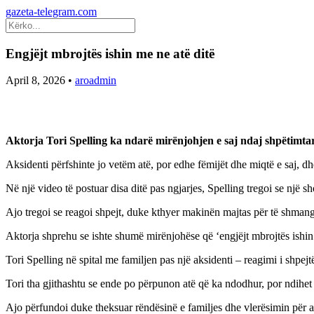
gazeta-telegram.com
Engjëjt mbrojtës ishin me ne atë ditë
April 8, 2026
•
aroadmin
Aktorja Tori Spelling ka ndarë mirënjohjen e saj ndaj shpëtimta
Aksidenti përfshinte jo vetëm atë, por edhe fëmijët dhe miqtë e saj, dh
Në një video të postuar disa ditë pas ngjarjes, Spelling tregoi se një s
Ajo tregoi se reagoi shpejt, duke kthyer makinën majtas për të shmangu
Aktorja shprehu se ishte shumë mirënjohëse që ‘engjëjt mbrojtës ishin m
Tori Spelling në spital me familjen pas një aksidenti – reagimi i shpe
Tori tha gjithashtu se ende po përpunon atë që ka ndodhur, por ndihet m
Ajo përfundoi duke theksuar rëndësinë e familjes dhe vlerësimin për 