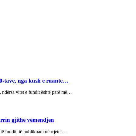
40-tave, nga kush e ruante…
, ndërsa vitet e fundit është parë më…
arrin gjithë vëmendjen
ë fundit, të publikuara në rrjetet…