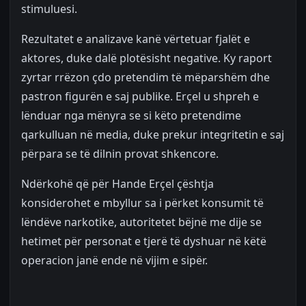
stimuluesi.
Rezultatet e analizave kanë vërtetuar fjalët e
aktores, duke dalë plotësisht negative. Ky raport
zyrtar rrëzon çdo pretendim të mëparshëm dhe
pastron figurën e saj publike. Erçel u shpreh e
lënduar nga mënyra se si këto pretendime
qarkulluan në media, duke prekur integritetin e saj
përpara se të dilnin provat shkencore.
Ndërkohë që për Hande Erçel çështja
konsiderohet e mbyllur sa i përket konsumit të
lëndëve narkotike, autoritetet bëjnë me dije se
hetimet për personat e tjerë të dyshuar në këtë
operacion janë ende në vijim e sipër.