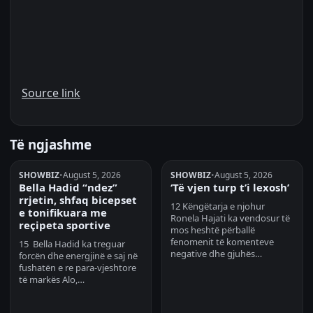
Source link
Të ngjashme
SHOWBIZ
•
August 5, 2026
SHOWBIZ
•
August 5, 2026
Bella Hadid “ndez”
‘Të vjen turp t’i lexosh’
rrjetin, shfaq bicepset
12 Këngëtarja e njohur
e tonifikuara me
Ronela Hajati ka vendosur të
reçipeta sportive
mos heshtë përballë
fenomenit të komenteve
15 Bella Hadid ka treguar
negative dhe gjuhës…
forcën dhe energjinë e saj në
fushatën e re para-vjeshtore
të markës Alo,…