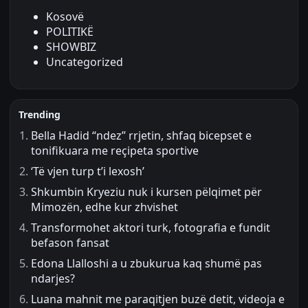
Kosovë
POLITIKË
SHOWBIZ
Uncategorized
Trending
Bella Hadid “ndez” rrjetin, shfaq bicepset e
tonifikuara me reçipeta sportive
‘Të vjen turp t’i lexosh’
Shkumbin Kryeziu nuk i kursen pëlqimet për
Mimozën, edhe kur zhvishet
Transformohet aktori turk, fotografia e fundit
befason fansat
Edona Llalloshi a u zbukurua kaq shumë pas
ndarjes?
Luana mahnit me paraqitjen buzë detit, videoja e