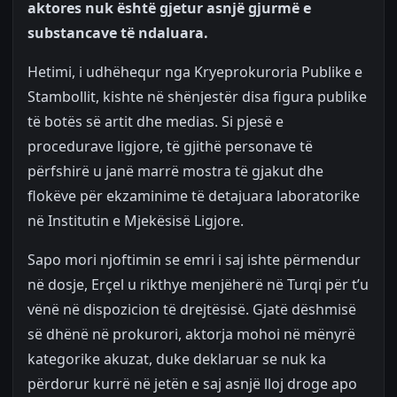
aktores nuk është gjetur asnjë gjurmë e
substancave të ndaluara.
Hetimi, i udhëhequr nga Kryeprokuroria Publike e
Stambollit, kishte në shënjestër disa figura publike
të botës së artit dhe medias. Si pjesë e
procedurave ligjore, të gjithë personave të
përfshirë u janë marrë mostra të gjakut dhe
flokëve për ekzaminime të detajuara laboratorike
në Institutin e Mjekësisë Ligjore.
Sapo mori njoftimin se emri i saj ishte përmendur
në dosje, Erçel u rikthye menjëherë në Turqi për t’u
vënë në dispozicion të drejtësisë. Gjatë dëshmisë
së dhënë në prokurori, aktorja mohoi në mënyrë
kategorike akuzat, duke deklaruar se nuk ka
përdorur kurrë në jetën e saj asnjë lloj droge apo