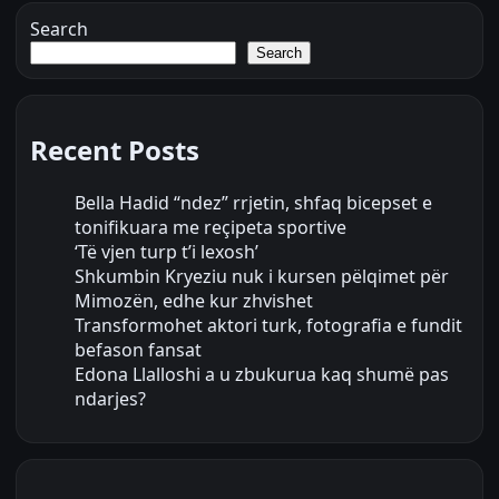
Search
Search
Recent Posts
Bella Hadid “ndez” rrjetin, shfaq bicepset e
tonifikuara me reçipeta sportive
‘Të vjen turp t’i lexosh’
Shkumbin Kryeziu nuk i kursen pëlqimet për
Mimozën, edhe kur zhvishet
Transformohet aktori turk, fotografia e fundit
befason fansat
Edona Llalloshi a u zbukurua kaq shumë pas
ndarjes?