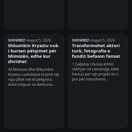
SHOWBIZ
•
August 5, 2026
SHOWBIZ
•
August 5, 2026
Shkumbin Kryeziu nuk
Transformohet aktori
i kursen pëlqimet për
turk, fotografia e
Mimozën, edhe kur
fundit befason fansat
zhvishet
1 Çağatay Ulusoy është
rikthyer në vëmendje, këtë
33 Mimoza dhe Shkumbin
herë jo për një projekt të ri,
Kryeziu vazhdojnë të jenë një
por për ndryshimin…
nga çiftet më të pëlqyera,
duke treguar se dashuria…