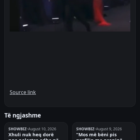
Source link
Të ngjashme
SHOWBIZ
•
August 10, 2026
SHOWBIZ
•
August 9, 2026
Xhuli nuk heq dorë
“Mos më bëni pis
nga palestra edhe në
profilin me praninë