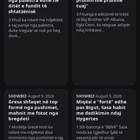
ditët e fundit të
tuaj”
shtatzënisë
3 Fituesja e edicionit të tretë
të Big Brother VIP Albania,
3 Xhuli ka ndarë me ndjekësit
Egla Ceno, ka reaguar ashpër
e saj pamje nga palestra,
ndaj kritikave…
duke treguar se nuk po heq
dorë…
SHOWBIZ
•
August 9, 2026
SHOWBIZ
•
August 9, 2026
Gresa shfaqet në top
Miqësi e “fortë” edhe
formë nga pushimet,
pas Bigut, Sasa habit
mahnit me fotot nga
me dedikimin ndaj
bregdeti
Hygertes
1 Modelja Gresë Hoti ka
1 Ish-banorja e “BBVK” Sasa
ndarë me ndjekësit disa
Hoda ka zgjedhur fjalë të
momente nga pushimet e saj,
veçanta për të uruar