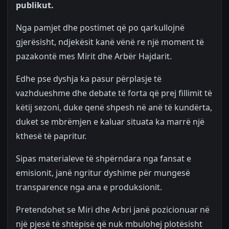
publikut.
Nga pamjet dhe postimet që po qarkullojnë
gjerësisht, ndjekësit kanë vënë re një moment të
pazakontë mes Mirit dhe Arbër Hajdarit.
Edhe pse dyshja ka pasur përplasje të
vazhdueshme dhe debate të forta që prej fillimit të
këtij sezoni, duke qenë shpesh në anë të kundërta,
duket se mbrëmjen e kaluar situata ka marrë një
kthesë të papritur.
Sipas materialeve të shpërndara nga fansat e
emisionit, janë ngritur dyshime për mungesë
transparence nga ana e produksionit.
Pretendohet se Miri dhe Arbri janë pozicionuar në
një pjesë të shtëpisë që nuk mbulohej plotësisht