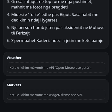
Gresa shfaqet në top formë nga pushimet,
mahnit me fotot nga bregdeti
Miqësi e “fortë” edhe pas Bigut, Sasa habit me
dedikimin ndaj Hygertes
Një person humb jetën pas aksidentit në Muhovc
të Ferizajt
S’përmbahet Kaderi, ‘ndez’ rrjetin me këtë pamje
Weather
Këtu e lidhim më vonë me API (Open-Meteo ose tjetër).
Markets
Këtu e lidhim më vonë me widget/iframe ose API.