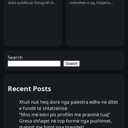
duke publikuar fotografi të…
mikeshën e saj, Hygerta…
Search
Search
Recent Posts
Xhuli nuk heq dorë nga palestra edhe në ditët
e fundit të shtatzënisë
“Mos më bëni pis profilin me praninë tuaj”
Gresa shfaqet në top formë nga pushimet,
mahnit me fotot nga bregdeti