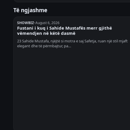
Të ngjashme
SHOWBIZ
•
August 6, 2026
Fustani i kuq i Sahide Mustafës merr gjithë
vëmendjen në këtë dasmë
23 Sahide Mustafa, njëjtë si motra e saj Safetja, ruan një stil mjaft
elegant dhe të përmbajtur, pa…