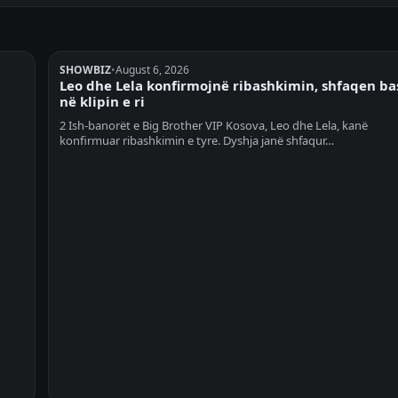
SHOWBIZ
•
August 6, 2026
Leo dhe Lela konfirmojnë ribashkimin, shfaqen b
në klipin e ri
2 Ish-banorët e Big Brother VIP Kosova, Leo dhe Lela, kanë
konfirmuar ribashkimin e tyre. Dyshja janë shfaqur…