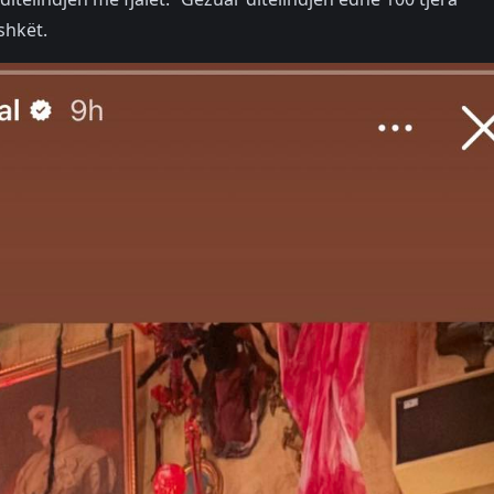
shkët.