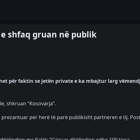
e shfaq gruan në publik
het për faktin se jetën private e ka mbajtur larg vëmend
ale, shkruan “Kosovarja”.
prezantuar për herë të parë publikisht partneren e tij. Pos
j ditëlindjen me fjalët: “Gëzuar ditëlindjen edhe 100 tjera