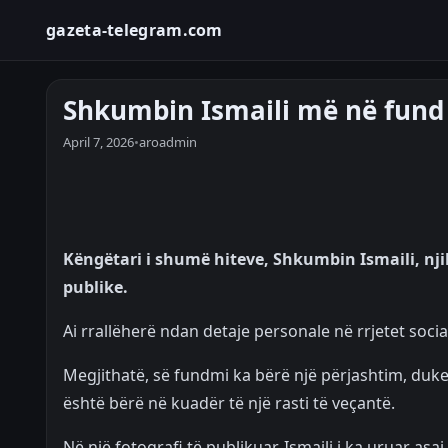
gazeta-telegram.com
Shkumbin Ismaili më në fund 
April 7, 2026
•
aroadmin
Këngëtari i shumë hiteve, Shkumbin Ismaili, nji
publike.
Ai rrallëherë ndan detaje personale në rrjetet soci
Megjithatë, së fundmi ka bërë një përjashtim, duke 
është bërë në kuadër të një rasti të veçantë.
Në një fotografi të publikuar, Ismaili i ka uruar asa