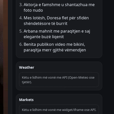
Aktorja e famshme u shantazhua me
foto nudo
Mes lotësh, Doresa flet për sfidën
shëndetësore të burrit
Arbana mahnit me paraqitjen e saj
elegante buzë liqenit
Benita publikon video me bikini,
paraqitja merr gjithë vëmendjen
Weather
Këtu e lidhim më vonë me API (Open-Meteo ose
tjetër).
Markets
Këtu e lidhim më vonë me widget/iframe ose API.