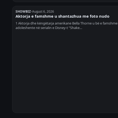
SHOWBIZ
•
August 6, 2026
Aktorja e famshme u shantazhua me foto nudo
1 Aktorja dhe këngëtarja amerikane Bella Thorne u bë e famshme 
adoleshente në serialin e Disney-t “Shake…