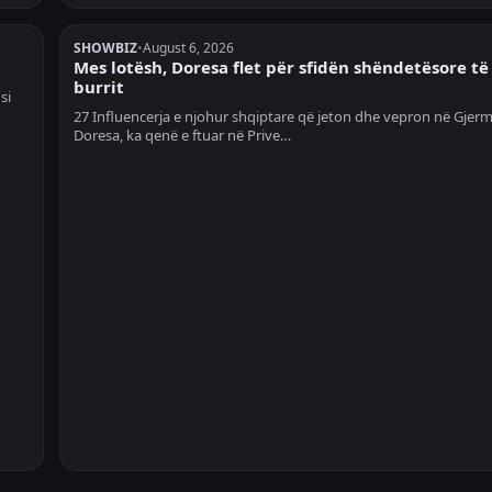
SHOWBIZ
•
August 6, 2026
Mes lotësh, Doresa flet për sfidën shëndetësore të
burrit
si
27 Influencerja e njohur shqiptare që jeton dhe vepron në Gjerm
Doresa, ka qenë e ftuar në Prive…