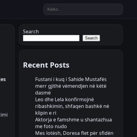
Search
Search
Recent Posts
Fustani i kuq i Sahide Mustafës
jes
merr gjithë vëmendjen në këtë
dasmë
Leo dhe Lela konfirmojnë
ribashkimin, shfaqen bashkë në
klipin e ri
timi
Aktorja e famshme u shantazhua
me foto nudo
Mes lotësh, Doresa flet për sfidën