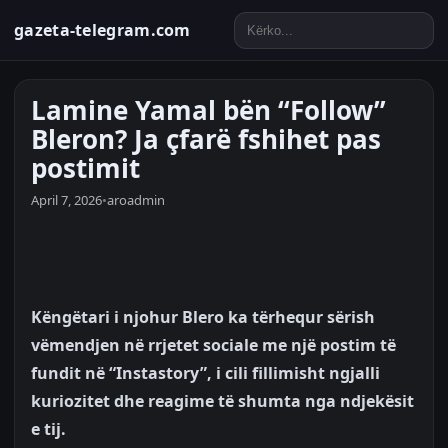
gazeta-telegram.com
Lamine Yamal bën “Follow”
Bleron? Ja çfarë fshihet pas
postimit
April 7, 2026
•
aroadmin
Këngëtari i njohur Blero ka tërhequr sërish
vëmendjen në rrjetet sociale me një postim të
fundit në “Instastory”, i cili fillimisht ngjalli
kuriozitet dhe reagime të shumta nga ndjekësit
e tij.