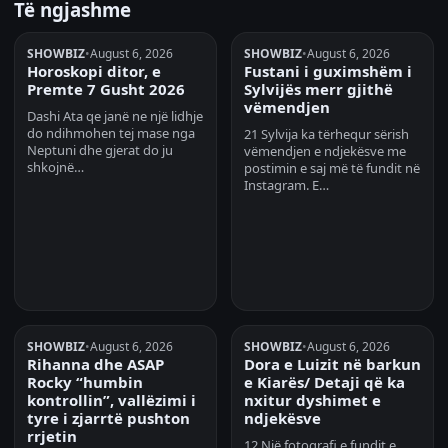
Të ngjashme
SHOWBIZ
•
August 6, 2026
SHOWBIZ
•
August 6, 2026
Horoskopi ditor, e
Fustani i guximshëm i
Premte 7 Gusht 2026
Sylvijës merr gjithë
vëmendjen
Dashi Ata qe janë ne një lidhje
do ndihmohen tej mase nga
21 Sylvija ka tërhequr sërish
Neptuni dhe gjerat do ju
vëmendjen e ndjekësve me
shkojnë…
postimin e saj më të fundit në
Instagram. E…
SHOWBIZ
•
August 6, 2026
SHOWBIZ
•
August 6, 2026
Rihanna dhe ASAP
Dora e Luizit në barkun
Rocky “humbin
e Kiarës/ Detaji që ka
kontrollin”, vallëzimi i
nxitur dyshimet e
tyre i zjarrtë pushton
ndjekësve
rrjetin
12 Një fotografi e fundit e