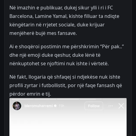
Në imazhin e publikuar, dukej sikur ylli i ri i FC
Barcelona, Lamine Yamal, kishte filluar ta ndiqte
këngëtarin në rrjetet sociale, duke krijuar
menjëherë bujë mes fansave.
Ai e shoqëroi postimin me përshkrimin “Për pak..”
dhe një emoji duke qeshur, duke lënë të
nënkuptohet se njoftimi nuk ishte i vërtetë.
Në fakt, llogaria që shfaqej si ndjekëse nuk ishte
profili zyrtar i futbollistit, por një faqe fansash që
përdor emrin e tij.