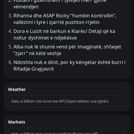
Fustani i guximshëm i Sylvijës merr gjithë
vëmendjen
Rihanna dhe ASAP Rocky “humbin kontrollin”,
vallëzimi i tyre i zjarrtë pushton rrjetin
Dora e Luizit në barkun e Kiarës/ Detaji që ka
nxitur dyshimet e ndjekësve
Alba nuk lë shumë vend për imagjinatë, shfaqet
“zjarr” në këtë veshje
Ndoshta nuk e dinit, por ky këngëtar është burri i
Rifadije Grajçevcit
Weather
Këtu e lidhim më vonë me API (Open-Meteo ose tjetër).
Markets
Këtu e lidhim më vonë me widget/iframe ose API.