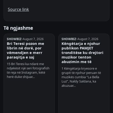
Source link
Të ngjashme
SHOWBIZ
•
August 7, 2026
SHOWBIZ
•
August 7, 2026
Bri Teresi pozon me
Këngëtarja e njohur
librin në dorë, por
publikon PAMJET
vëmendjen e merr
tronditëse ku drejtori
paraqitja e saj
muzikor tenton
abuzimin me të
15 Bri Teresi ka ndarë me
ndjekësit një seri fotografish
1 Këngëtarja kryesore e
të reja në Instagram, këtë
grupit të njohur peruan të
herë duke shijuar…
muzikës cumbia “La Bella
Luz”, Naldy Saldana, ka
akuzuar…