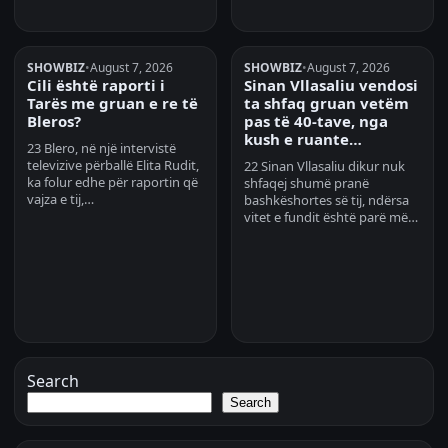
SHOWBIZ
•
August 7, 2026
SHOWBIZ
•
August 7, 2026
Cili është raporti i
Sinan Vllasaliu vendosi
Tarës me gruan e re të
ta shfaq gruan vetëm
Bleros?
pas të 40-tave, nga
kush e ruante…
23 Blero, në një intervistë
televizive përballë Elita Rudit,
22 Sinan Vllasaliu dikur nuk
ka folur edhe për raportin që
shfaqej shumë pranë
vajza e tij,…
bashkëshortes së tij, ndërsa
vitet e fundit është parë më…
Search
Search