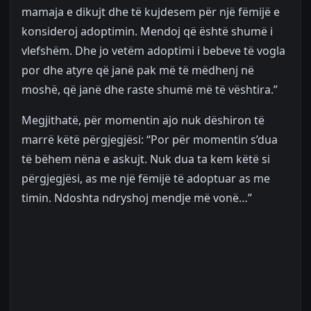
mamaja e dikujt dhe të kujdesem për një fëmijë e
konsideroj adoptimin. Mendoj që është shumë i
vlefshëm. Dhe jo vetëm adoptimi i bebeve të vogla
por dhe atyre që janë pak më të mëdhenj në
moshë, që janë dhe raste shumë më të vështira.”
Megjithatë, për momentin ajo nuk dëshiron të
marrë këtë përgjegjësi: “Por për momentin s’dua
të bëhem nëna e askujt. Nuk dua ta kem këtë si
përgjegjësi, as me një fëmijë të adoptuar as me
timin. Ndoshta ndryshoj mendje më vonë…”