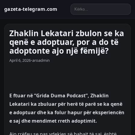
gazeta-telegram.com
Zhaklin Lekatari zbulon se ka
qenë e adoptuar, por a do të
adoptonte ajo një fëmijë?
April 6, 2026
•
aroadmin
E ftuar në “Grida Duma Podcast”, Zhaklin
Lekatari ka zbuluar për herë të parë se ka qenë
e adoptuar dhe ka folur hapur për eksperiencën
e saj dhe mendimet rreth adoptimit.
Ajo rrëfeu se pas vdekjes së babait të saj, është