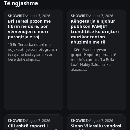
Të ngjashme
SHOWBIZ
•
August 7, 2026
SHOWBIZ
•
August 7, 2026
Bri Teresi pozon me
Këngëtarja e njohur
librin në dorë, por
publikon PAMJET
vëmendjen e merr
tronditëse ku drejtori
paraqitja e saj
muzikor tenton
abuzimin me të
15 Bri Teresi ka ndarë me
ndjekësit një seri fotografish
1 Këngëtarja kryesore e
të reja në Instagram, këtë
grupit të njohur peruan të
herë duke shijuar…
muzikës cumbia “La Bella
Luz”, Naldy Saldana, ka
akuzuar…
SHOWBIZ
•
August 7, 2026
SHOWBIZ
•
August 7, 2026
Cili është raporti i
Sinan Vllasaliu vendosi