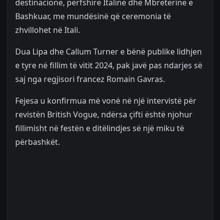
destinacione, përfshirë Italinë dhe Mbretërinë e
Bashkuar, me mundësinë që ceremonia të
zhvillohet në Itali.
Dua Lipa dhe Callum Turner e bënë publike lidhjen
e tyre në fillim të vitit 2024, pak javë pas ndarjes së
saj nga regjisori francez Romain Gavras.
Fejesa u konfirmua më vonë në një intervistë për
revistën British Vogue, ndërsa çifti është njohur
fillimisht në festën e ditëlindjes së një miku të
përbashkët.