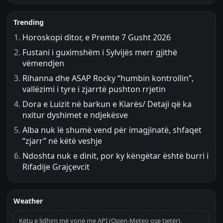
Trending
Horoskopi ditor, e Premte 7 Gusht 2026
Fustani i guximshëm i Sylvijës merr gjithë
vëmendjen
Rihanna dhe ASAP Rocky “humbin kontrollin”,
vallëzimi i tyre i zjarrtë pushton rrjetin
Dora e Luizit në barkun e Kiarës/ Detaji që ka
nxitur dyshimet e ndjekësve
Alba nuk lë shumë vend për imagjinatë, shfaqet
“zjarr” në këtë veshje
Ndoshta nuk e dinit, por ky këngëtar është burri i
Rifadije Grajçevcit
Weather
Këtu e lidhim më vonë me API (Open-Meteo ose tjetër).