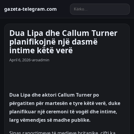
gazeta-telegram.com
Dua Lipa dhe Callum Turner
planifikojnë një dasmë
intime këtë verë
April 6, 2026
•
aroadmin
Dua Lipa dhe aktori Callum Turner po
përgatiten për martesën e tyre këtë verë, duke
planifikuar një ceremoni të vogël dhe intime,
larg vëmendjes së madhe publike.
Sipas raportimeve të medieve britanike, çifti ka