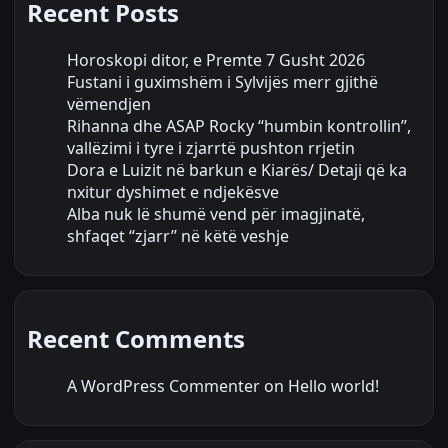
Recent Posts
Horoskopi ditor, e Premte 7 Gusht 2026
Fustani i guximshëm i Sylvijës merr gjithë
vëmendjen
Rihanna dhe ASAP Rocky “humbin kontrollin”,
vallëzimi i tyre i zjarrtë pushton rrjetin
Dora e Luizit në barkun e Kiarës/ Detaji që ka
nxitur dyshimet e ndjekësve
Alba nuk lë shumë vend për imagjinatë,
shfaqet “zjarr” në këtë veshje
Recent Comments
A WordPress Commenter
on
Hello world!