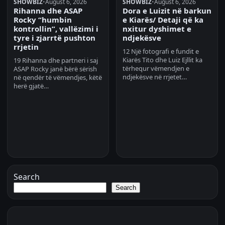
SHOWBIZ
•
August 6, 2026
SHOWBIZ
•
August 6, 2026
Rihanna dhe ASAP
Dora e Luizit në barkun
Rocky “humbin
e Kiarës/ Detaji që ka
kontrollin”, vallëzimi i
nxitur dyshimet e
tyre i zjarrtë pushton
ndjekësve
rrjetin
12 Një fotografi e fundit e
Kiarës Tito dhe Luiz Ejllit ka
19 Rihanna dhe partneri i saj
tërhequr vëmendjen e
ASAP Rocky janë bërë sërish
ndjekësve në rrjetet…
në qendër të vëmendjes, këtë
herë gjatë…
Search
Search