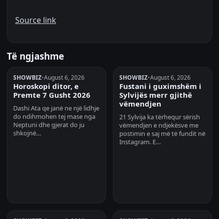
Source link
Të ngjashme
SHOWBIZ
•
August 6, 2026
SHOWBIZ
•
August 6, 2026
Horoskopi ditor, e
Fustani i guximshëm i
Premte 7 Gusht 2026
Sylvijës merr gjithë
vëmendjen
Dashi Ata qe janë ne një lidhje
do ndihmohen tej mase nga
21 Sylvija ka tërhequr sërish
Neptuni dhe gjerat do ju
vëmendjen e ndjekësve me
shkojnë…
postimin e saj më të fundit në
Instagram. E…