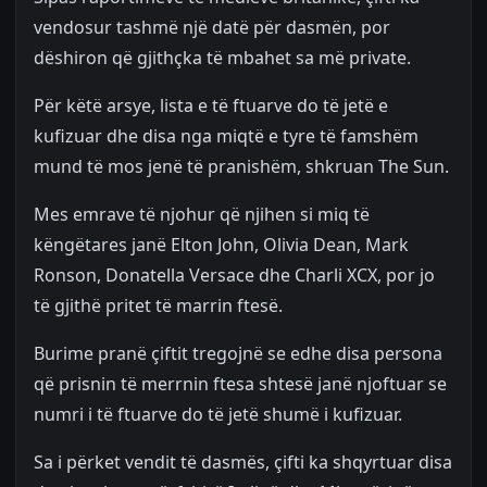
vendosur tashmë një datë për dasmën, por
dëshiron që gjithçka të mbahet sa më private.
Për këtë arsye, lista e të ftuarve do të jetë e
kufizuar dhe disa nga miqtë e tyre të famshëm
mund të mos jenë të pranishëm, shkruan The Sun.
Mes emrave të njohur që njihen si miq të
këngëtares janë Elton John, Olivia Dean, Mark
Ronson, Donatella Versace dhe Charli XCX, por jo
të gjithë pritet të marrin ftesë.
Burime pranë çiftit tregojnë se edhe disa persona
që prisnin të merrnin ftesa shtesë janë njoftuar se
numri i të ftuarve do të jetë shumë i kufizuar.
Sa i përket vendit të dasmës, çifti ka shqyrtuar disa