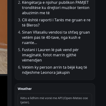
Këngëtarja e njohur publikon PAMJET
tronditëse ku drejtori muzikor tenton
abuzimin me të
Cili është raporti i Tarës me gruan e re
të Bleros?
Sinan Vllasaliu vendosi ta shfaq gruan
vetëm pas të 40-tave, nga kush e
ruante…
Fustani i Lauren lë pak vend për
imagjinatë, fotot marrin gjithë
vëmendjen
Vetëm ky person arrin ta bëjë kaq të
ndjeshme Leonora Jakupin
Weather
Këtu e lidhim më vonë me API (Open-Meteo ose
tjetër).