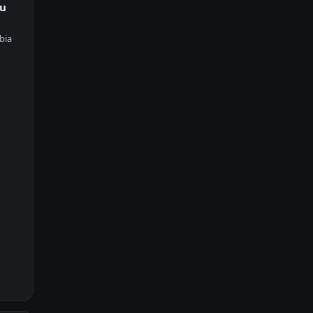
ku
bia