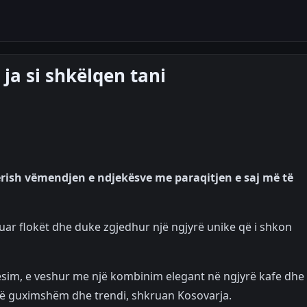
 ja si shkëlqen tani
rish vëmendjen e ndjekësve me paraqitjen e saj më të
uar flokët dhe duke zgjedhur një ngjyrë unike që i shkon
besim, e veshur me një kombinim elegant në ngjyrë kafe dhe
 të guximshëm dhe trendi, shkruan Kosovarja.