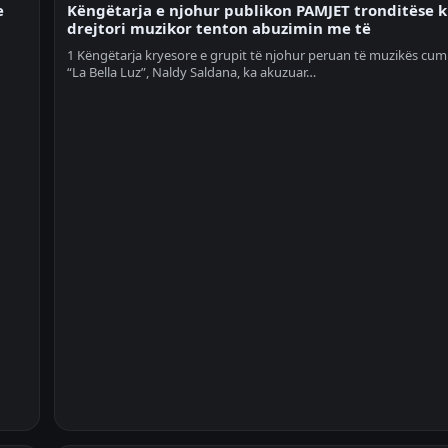
e
Këngëtarja e njohur publikon PAMJET tronditëse 
drejtori muzikor tenton abuzimin me të
1 Këngëtarja kryesore e grupit të njohur peruan të muzikës cum
“La Bella Luz”, Naldy Saldana, ka akuzuar…