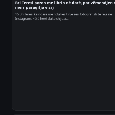
Bri Teresi pozon me librin në dorë, por vëmendjen 
merr paraqitja e saj
15 Bri Teresi ka ndarë me ndjekësit një seri fotografish të reja në
Instagram, këtë herë duke shijuar…