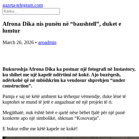
gazeta-telegram.com
Afrona Dika nis punën në “baushtell”, duket e
lumtur
March 26, 2026
•
aroadmin
Bukuroshja Afrona Dika ka postuar një fotografi në Instastory,
ku shihet me një kapelë ndërtimi në kokë. Ajo buzëqesh,
ndërkohë që në mbishkrim ka vendosur shprehjen “under
construction”.
Pamja e saj në këtë ambient ka tërhequr vëmendje, duke lënë të
kuptohet se mund të jetë e angazhuar në një projekt të ri.
Megjithatë, nuk është bërë e qartë nëse bëhet fjalë për një punë
konkrete apo një simbolikë, shkruan “Kosovarja”.
E bukur edhe me këtë kapele ne kokë!