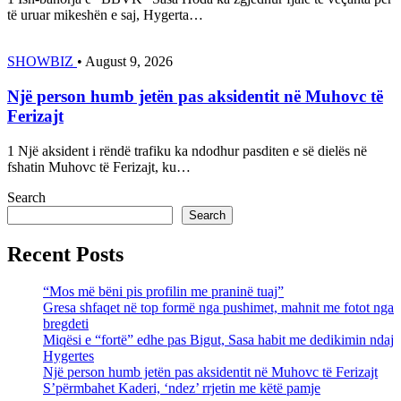
të uruar mikeshën e saj, Hygerta…
SHOWBIZ
•
August 9, 2026
Një person humb jetën pas aksidentit në Muhovc të
Ferizajt
1 Një aksident i rëndë trafiku ka ndodhur pasditen e së dielës në
fshatin Muhovc të Ferizajt, ku…
Search
Search
Recent Posts
“Mos më bëni pis profilin me praninë tuaj”
Gresa shfaqet në top formë nga pushimet, mahnit me fotot nga
bregdeti
Miqësi e “fortë” edhe pas Bigut, Sasa habit me dedikimin ndaj
Hygertes
Një person humb jetën pas aksidentit në Muhovc të Ferizajt
S’përmbahet Kaderi, ‘ndez’ rrjetin me këtë pamje