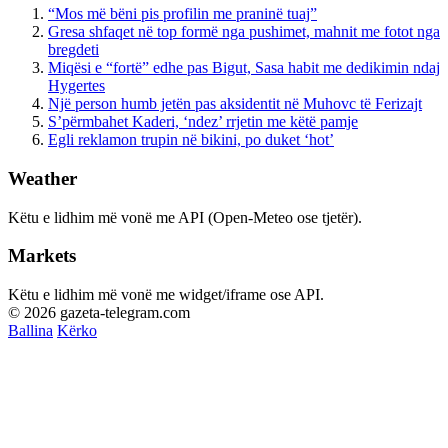
“Mos më bëni pis profilin me praninë tuaj”
Gresa shfaqet në top formë nga pushimet, mahnit me fotot nga
bregdeti
Miqësi e “fortë” edhe pas Bigut, Sasa habit me dedikimin ndaj
Hygertes
Një person humb jetën pas aksidentit në Muhovc të Ferizajt
S’përmbahet Kaderi, ‘ndez’ rrjetin me këtë pamje
Egli reklamon trupin në bikini, po duket ‘hot’
Weather
Këtu e lidhim më vonë me API (Open-Meteo ose tjetër).
Markets
Këtu e lidhim më vonë me widget/iframe ose API.
© 2026 gazeta-telegram.com
Ballina
Kërko