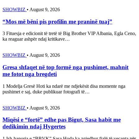
SHOWBIZ
•
August 9, 2026
“Mos më bëni pis profilin me praninë tuaj”
3 Fituesja e edicionit të tretë të Big Brother VIP Albania, Egla Ceno,
ka reaguar ashpër ndaj kritikave…
SHOWBIZ
•
August 9, 2026
Gresa shfaqet në top formë nga pushimet, mahnit
me fotot nga bregdeti
1 Modelja Gresë Hoti ka ndarë me ndjekësit disa momente nga
pushimet e saj, duke publikuar fotografi të…
SHOWBIZ
•
August 9, 2026
Miqësi e “fortë” edhe pas Bigut, Sasa habit me
dedikimin ndaj Hygertes
1 Ish-banorja e “BBVK” Sasa Hoda ka zgjedhur fjalë të veçanta për