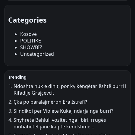
Categories
Kosovë
POLITIKË
SHOWBIZ
Uncategorized
Trending
Ndoshta nuk e dinit, por ky këngëtar është burri i
Rifadije Grajçevcit
Çka po paralajmëron Era Istrefi?
Si ndikoi për Violete Kukaj ndarja nga burri?
Shyhrete Behluli vozitet nga i biri, rrugës
muhabetet janë kaq të këndshme…