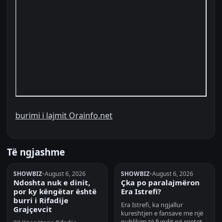
burimi i lajmit Orainfo.net
Të ngjashme
SHOWBIZ
•
August 6, 2026
SHOWBIZ
•
August 6, 2026
Ndoshta nuk e dinit,
Çka po paralajmëron
por ky këngëtar është
Era Istrefi?
burri i Rifadije
Era Istrefi, ka ngjallur
Grajçevcit
kureshtjen e fansave me një
publikim të fundit në rrjetet