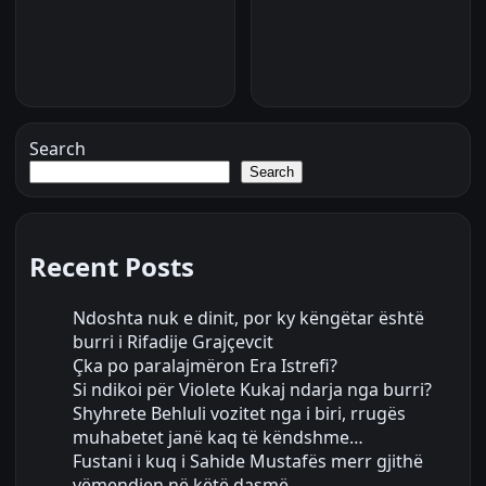
Search
Search
Recent Posts
Ndoshta nuk e dinit, por ky këngëtar është
burri i Rifadije Grajçevcit
Çka po paralajmëron Era Istrefi?
Si ndikoi për Violete Kukaj ndarja nga burri?
Shyhrete Behluli vozitet nga i biri, rrugës
muhabetet janë kaq të këndshme…
Fustani i kuq i Sahide Mustafës merr gjithë
vëmendjen në këtë dasmë