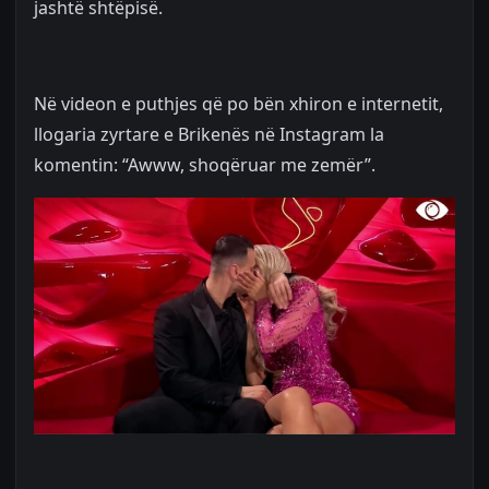
jashtë shtëpisë.
Në videon e puthjes që po bën xhiron e internetit,
llogaria zyrtare e Brikenës në Instagram la
komentin: “Awww, shoqëruar me zemër”.