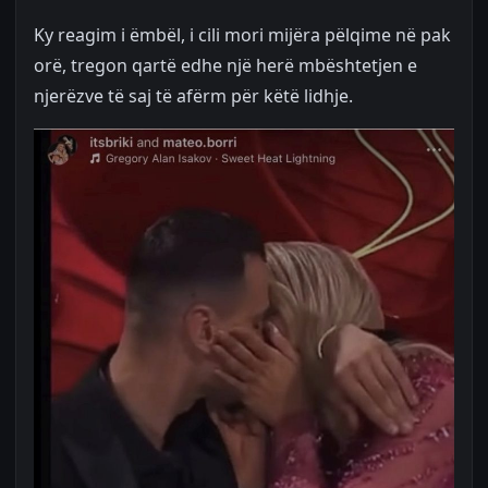
Ky reagim i ëmbël, i cili mori mijëra pëlqime në pak
orë, tregon qartë edhe një herë mbështetjen e
njerëzve të saj të afërm për këtë lidhje.