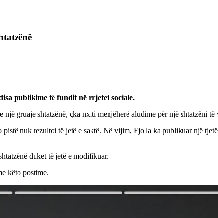
shtatzënë
a publikime të fundit në rrjetet sociale.
 një gruaje shtatzënë, çka nxiti menjëherë aludime për një shtatzëni të 
o pistë nuk rezultoi të jetë e saktë. Në vijim, Fjolla ka publikuar një t
shtatzënë duket të jetë e modifikuar.
 me këto postime.