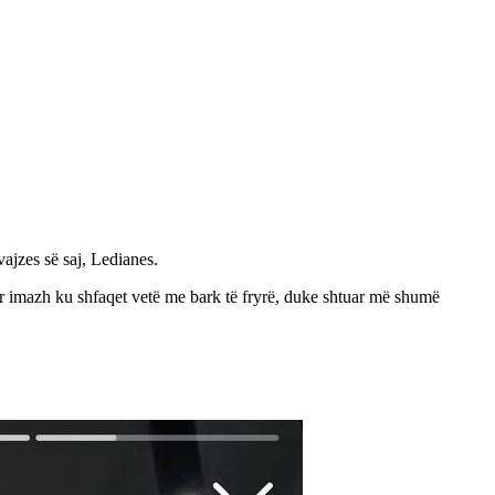
vajzes së saj, Ledianes.
jetër imazh ku shfaqet vetë me bark të fryrë, duke shtuar më shumë