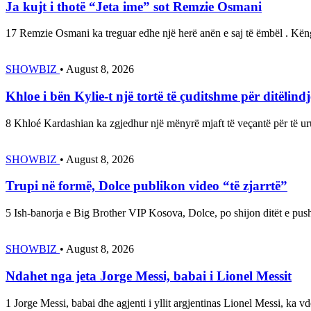
Ja kujt i thotë “Jeta ime” sot Remzie Osmani
17 Remzie Osmani ka treguar edhe një herë anën e saj të ëmbël . Kë
SHOWBIZ
•
August 8, 2026
Khloe i bën Kylie-t një tortë të çuditshme për ditëlindj
8 Khloé Kardashian ka zgjedhur një mënyrë mjaft të veçantë për të ur
SHOWBIZ
•
August 8, 2026
Trupi në formë, Dolce publikon video “të zjarrtë”
5 Ish-banorja e Big Brother VIP Kosova, Dolce, po shijon ditët e push
SHOWBIZ
•
August 8, 2026
Ndahet nga jeta Jorge Messi, babai i Lionel Messit
1 Jorge Messi, babai dhe agjenti i yllit argjentinas Lionel Messi, ka