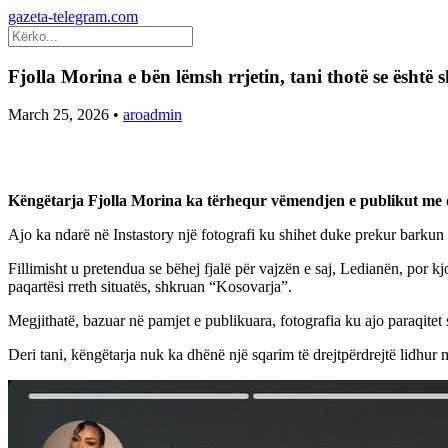
gazeta-telegram.com
Fjolla Morina e bën lëmsh rrjetin, tani thotë se është 
March 25, 2026
•
aroadmin
Këngëtarja Fjolla Morina ka tërhequr vëmendjen e publikut me dis
Ajo ka ndarë në Instastory një fotografi ku shihet duke prekur barkun e
Fillimisht u pretendua se bëhej fjalë për vajzën e saj, Ledianën, por kj
paqartësi rreth situatës, shkruan “Kosovarja”.
Megjithatë, bazuar në pamjet e publikuara, fotografia ku ajo paraqitet 
Deri tani, këngëtarja nuk ka dhënë një sqarim të drejtpërdrejtë lidhur