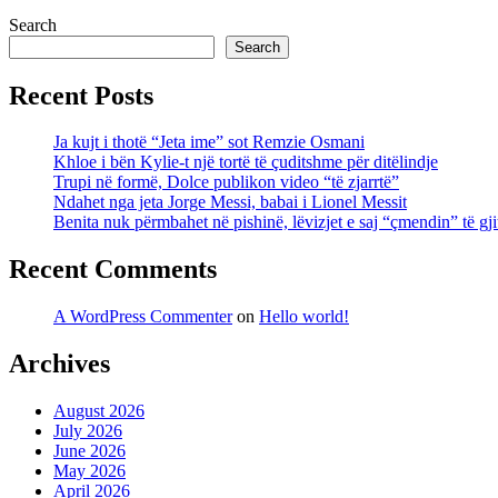
Search
Search
Recent Posts
Ja kujt i thotë “Jeta ime” sot Remzie Osmani
Khloe i bën Kylie-t një tortë të çuditshme për ditëlindje
Trupi në formë, Dolce publikon video “të zjarrtë”
Ndahet nga jeta Jorge Messi, babai i Lionel Messit
Benita nuk përmbahet në pishinë, lëvizjet e saj “çmendin” të gji
Recent Comments
A WordPress Commenter
on
Hello world!
Archives
August 2026
July 2026
June 2026
May 2026
April 2026