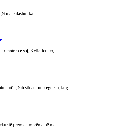
ngëtarja e dashur ka…
e
uar motrën e saj, Kylie Jenner,…
imit në një destinacion bregdetar, larg…
 vdekur të premten mbrëma në një…