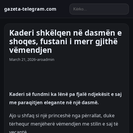
gazeta-telegram.com
Kaderi shkëlqen në dasmën e
shoqes, fustani i merr gjithë
vëmendjen
March 21, 2026
•
aroadmin
Kaderi së fundmi ka lënë pa fjalë ndjekësit e saj
me paraqitjen elegante në një dasmë.
Ajo u shfaq si një princeshë nga përrallat, duke
tërhequr menjëherë vëmendjen me stilin e saj të
veçantë.