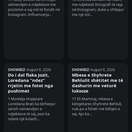
vëmendjen e ndjekësve me
me ndjekësit fotografi të reja
postimin e saj më të fundit në
në Instagram, duke u shfaqur
Instagram. Influencerja…
me një stil…
SHOWBIZ
•
August 8, 2026
SHOWBIZ
•
August 8, 2026
Do i dal flaka Jozit,
Mbesa e Shyhrete
Loredana “ndez”
Behlulit shëtitet me të
rrjetin me fotot nga
dashurin me veturë
pushimet
luksoze
1 Modelja shqiptare
17 Eli Martinaj, mbesa e
Loredana Brati ka tërhequr
këngëtares Shyhrete Behluli,
sërish vëmendjen e
nuk po e fsheh më lidhjen e
ndjekësve të saj, pasi ka
saj. Ajo ka…
ndarë një kolazh…