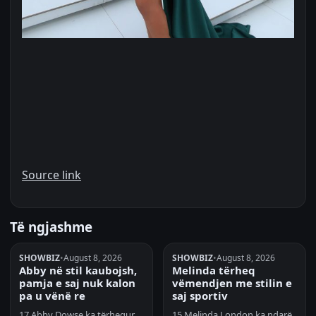
Source link
Të ngjashme
SHOWBIZ
•
August 8, 2026
SHOWBIZ
•
August 8, 2026
Abby në stil kaubojsh,
Melinda tërheq
pamja e saj nuk kalon
vëmendjen me stilin e
pa u vënë re
saj sportiv
17 Abby Dowse ka tërhequr
15 Melinda London ka ndarë