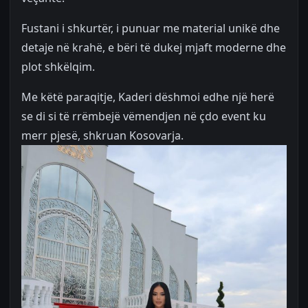
Fustani i shkurtër, i punuar me material unikë dhe
detaje në krahë, e bëri të dukej mjaft moderne dhe
plot shkëlqim.
Me këtë paraqitje, Kaderi dëshmoi edhe një herë
se di si të rrëmbejë vëmendjen në çdo event ku
merr pjesë, shkruan Kosovarja.