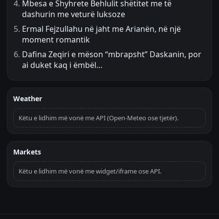
Mbesa e Shyhrete Behlulit shëtitet me të
dashurin me veturë luksoze
Ermal Fejzullahu në jaht me Arianën, në një
moment romantik
Dafina Zeqiri e mëson “mbrapsht” Daskanin, por
ai duket kaq i ëmbël…
Weather
Këtu e lidhim më vonë me API (Open-Meteo ose tjetër).
Markets
Këtu e lidhim më vonë me widget/iframe ose API.